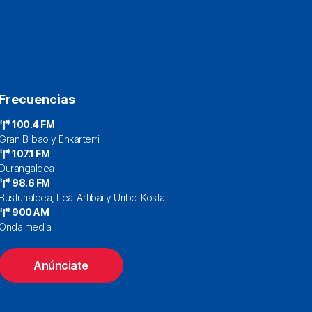
Frecuencias
100.4 FM
Gran Bilbao y Enkarterri
107.1 FM
Durangaldea
98.6 FM
Busturialdea, Lea-Artibai y Uribe-Kosta
900 AM
Onda media
Anúnciate