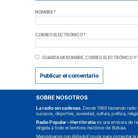
NOMBRE
*
CORREO ELECTRÓNICO
*
GUARDA MI NOMBRE, CORREO ELECTRÓNICO Y 
SOBRE NOSOTROS
La radio sin cadenas
. Desde 1960 haciendo radio 
sucesos, deportes, sociedad, cultura, política, religi
Radio Popular – Herri Irratia
es una emisora de ra
dirigida a todo el territorio histórico de Bizkaia.
Menciónanos con
@RadioPopular
para comentar la a