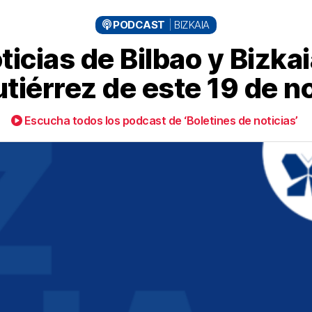
PODCAST
BIZKAIA
icias de Bilbao y Bizka
tiérrez de este 19 de 
Escucha todos los podcast de ‘Boletines de noticias’