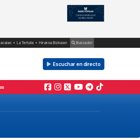
Bacalao
La Tertulia
Hirukoa Bizkaian
Buscador
Escuchar en directo
as