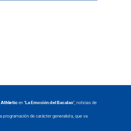
l
Athletic
en
‘La Emoción del Bacalao’
, noticias de
a programación de carácter generalista, que va