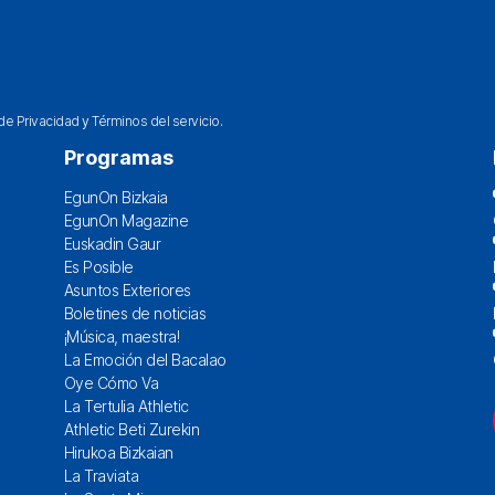
 de Privacidad
y
Términos del servicio
.
Programas
EgunOn Bizkaia
EgunOn Magazine
Euskadin Gaur
Es Posible
Asuntos Exteriores
Boletines de noticias
¡Música, maestra!
La Emoción del Bacalao
Oye Cómo Va
La Tertulia Athletic
Athletic Beti Zurekin
Hirukoa Bizkaian
La Traviata