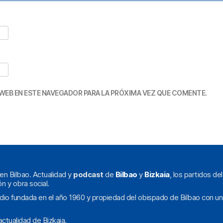
WEB EN ESTE NAVEGADOR PARA LA PRÓXIMA VEZ QUE COMENTE.
en Bilbao. Actualidad y
podcast
de
Bilbao
y
Bizkaia
, los partidos de
ón y obra social.
dio fundada en el año 1960 y propiedad del obispado de Bilbao con un
ctualidad de Bizkaia.