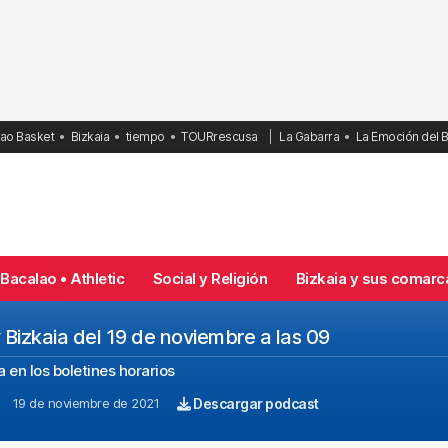
bao Basket
Bizkaia
tiempo
TOURrescusa
La Gabarra
La Emoción del 
Bacalao • Athletic
Social y Religión
Bizkaia y sus comarc
y Bizkaia del 19 de noviembre a las 09
 en los boletines horarios
19 de noviembre de 2021
Descargar podcast