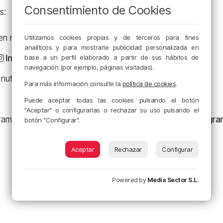
Consentimiento de Cookies
s:
a en nuestro
Facebook
Utilizamos cookies propias y de terceros para fines
analíticos y para mostrarle publicidad personalizada en
base a un perfil elaborado a partir de sus hábitos de
Instagram
navegación (por ejemplo, páginas visitadas).
minuto en
X
Para más información consulte la
política de cookies
.
Puede aceptar todas las cookies pulsando el botón
"Aceptar" o configurarlas o rechazar su uso pulsando el
ramación y nuestras noticias en nuestro
canal de Telegr
botón "Configurar".
Aceptar
Rechazar
Configurar
Powered by
Media Sector S.L.