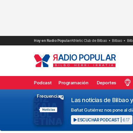
Saltar
al
contenido
Hoy en Radio Popular
Athletic Club de Bilbao
Bilbao
Bil
R
ADIO POPULAR
BILBO
HERRI
IRRATIA
Podcast
Programación
Deportes
Frecuencias
Las noticias de Bilbao 
Beñat Gutiérrez nos pone al día
ESCUCHAR PODCAST |
6:17