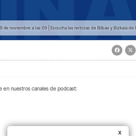
 las 09 | Escucha las noticias de Bilbao y Bizkaia de las 09 con Beñat Gutiérrez de este 19 de noviemb
te en nuestros canales de podcast:
X