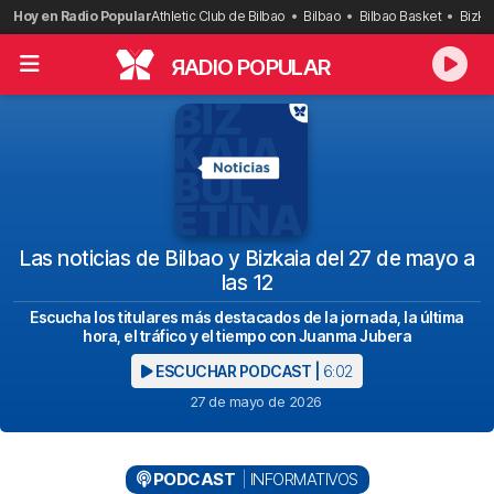
Saltar
Hoy en Radio Popular
Athletic Club de Bilbao
Bilbao
Bilbao Basket
Bizka
al
contenido
R
ADIO POPULAR
Las noticias de Bilbao y Bizkaia del 27 de mayo a
las 12
Escucha los titulares más destacados de la jornada, la última
hora, el tráfico y el tiempo con Juanma Jubera
ESCUCHAR PODCAST |
6:02
27 de mayo de 2026
PODCAST
INFORMATIVOS