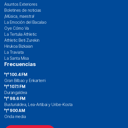
Asuntos Exteriores
Boletines de noticias
¡Música, maestra!
La Emoción del Bacalao
Oye Cómo Va
La Tertulia Athletic
Athletic Beti Zurekin
Hirukoa Bizkaian
La Traviata
La Santa Misa
Frecuencias
100.4 FM
Gran Bilbao y Enkarterri
107.1 FM
Durangaldea
98.6 FM
Busturialdea, Lea-Artibai y Uribe-Kosta
900 AM
Onda media