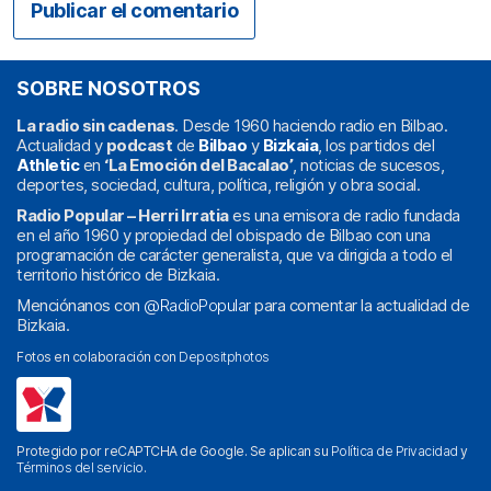
SOBRE NOSOTROS
La radio sin cadenas
. Desde 1960 haciendo radio en Bilbao.
Actualidad y
podcast
de
Bilbao
y
Bizkaia
, los partidos del
Athletic
en
‘La Emoción del Bacalao’
, noticias de sucesos,
deportes, sociedad, cultura, política, religión y obra social.
Radio Popular – Herri Irratia
es una emisora de radio fundada
en el año 1960 y propiedad del obispado de Bilbao con una
programación de carácter generalista, que va dirigida a todo el
territorio histórico de Bizkaia.
Menciónanos con
@RadioPopular
para comentar la actualidad de
Bizkaia.
Fotos en colaboración con
Depositphotos
Protegido por reCAPTCHA de Google. Se aplican su
Política de Privacidad
y
Términos del servicio
.