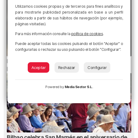
Utilizamos cookies propias y de terceros para fines analíticos y
para mostrarle publicidad personalizada en base a un perfil
elaborado a partir de sus hábitos de navegación (por ejemplo,
páginas visitadas).
Para más información consulte la
política de cookies
.
Puede aceptar todas las cookies pulsando el botón "Aceptar" o
configurarlas o rechazar su uso pulsando el botón "Configurar".
Ni gafas de sol ni radiografías: los errores que
pueden dañar la retina durante el eclipse
Aceptar
Rechazar
Configurar
Powered by
Media Sector S.L.
Bilbao celebra San Mamés en el aniversario de