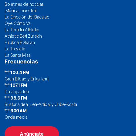
Boletines de noticias
¡Música, maestra!
La Emoción del Bacalao
Oye Cómo Va
La Tertulia Athletic
Athletic Beti Zurekin
Hirukoa Bizkaian
La Traviata
La Santa Misa
Frecuencias
100.4 FM
Gran Bilbao y Enkarterri
107.1 FM
Durangaldea
98.6 FM
Busturialdea, Lea-Artibai y Uribe-Kosta
900 AM
Onda media
Anúnciate