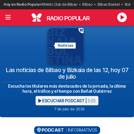
Saltar
Hoy en Radio Popular
Athletic Club de Bilbao
Bilbao
Bilbao Basket
Bizka
al
contenido
R
ADIO POPULAR
Las noticias de Bilbao y Bizkaia de las 12, hoy 07
de julio
Escucha los titulares más destacados de la jornada, la última
hora, el tráfico y el tiempo con Beñat Gutiérrez
ESCUCHAR PODCAST |
5:03
7 de julio de 2026
PODCAST
INFORMATIVOS