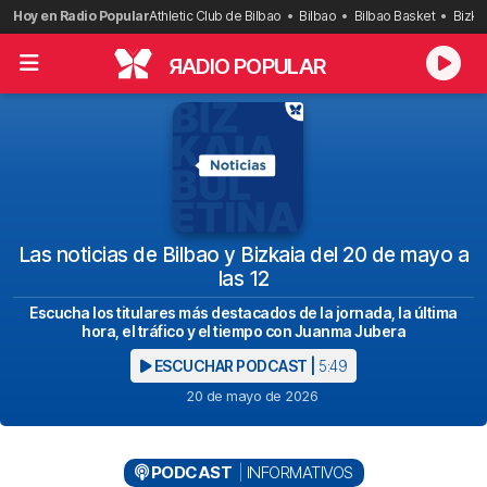
Saltar
Hoy en Radio Popular
Athletic Club de Bilbao
Bilbao
Bilbao Basket
Bizka
al
contenido
R
ADIO POPULAR
Las noticias de Bilbao y Bizkaia del 20 de mayo a
las 12
Escucha los titulares más destacados de la jornada, la última
hora, el tráfico y el tiempo con Juanma Jubera
ESCUCHAR PODCAST |
5:49
20 de mayo de 2026
PODCAST
INFORMATIVOS