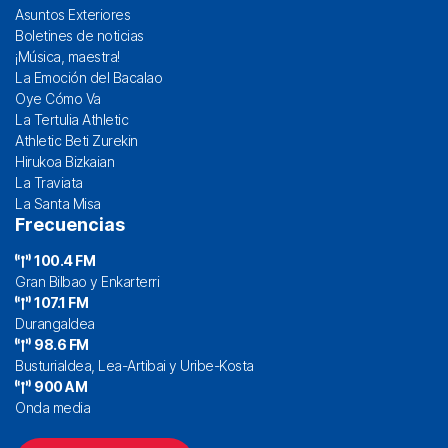
Asuntos Exteriores
Boletines de noticias
¡Música, maestra!
La Emoción del Bacalao
Oye Cómo Va
La Tertulia Athletic
Athletic Beti Zurekin
Hirukoa Bizkaian
La Traviata
La Santa Misa
Frecuencias
100.4 FM
Gran Bilbao y Enkarterri
107.1 FM
Durangaldea
98.6 FM
Busturialdea, Lea-Artibai y Uribe-Kosta
900 AM
Onda media