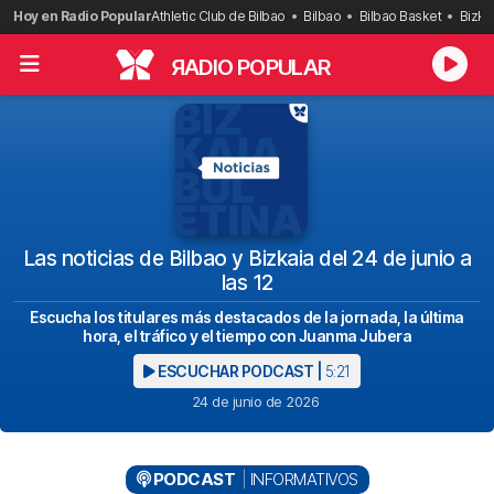
Saltar
Hoy en Radio Popular
Athletic Club de Bilbao
Bilbao
Bilbao Basket
Bizka
al
contenido
R
ADIO POPULAR
Las noticias de Bilbao y Bizkaia del 24 de junio a
las 12
Escucha los titulares más destacados de la jornada, la última
hora, el tráfico y el tiempo con Juanma Jubera
ESCUCHAR PODCAST |
5:21
24 de junio de 2026
PODCAST
INFORMATIVOS