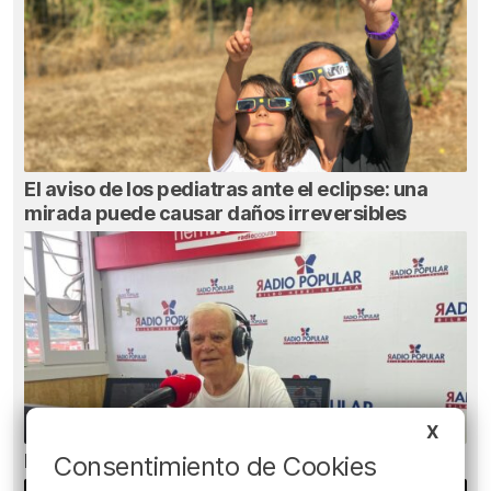
El aviso de los pediatras ante el eclipse: una
mirada puede causar daños irreversibles
X
El bilbaíno que opta a un récord Guinness
Consentimiento de Cookies