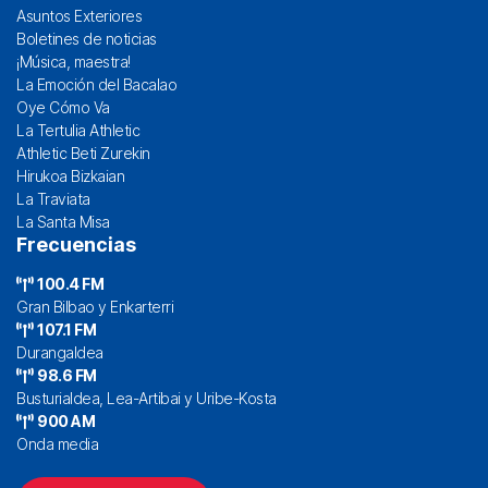
Asuntos Exteriores
Boletines de noticias
¡Música, maestra!
La Emoción del Bacalao
Oye Cómo Va
La Tertulia Athletic
Athletic Beti Zurekin
Hirukoa Bizkaian
La Traviata
La Santa Misa
Frecuencias
100.4 FM
Gran Bilbao y Enkarterri
107.1 FM
Durangaldea
98.6 FM
Busturialdea, Lea-Artibai y Uribe-Kosta
900 AM
Onda media