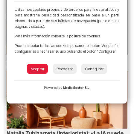
Utilizamos cookies propias y de terceros para fines analíticos y
para mostrarle publicidad personalizada en base a un perfil
elaborado a partir de sus hábitos de navegación (por ejemplo,
páginas visitadas).
Para más información consulte la
política de cookies
.
Puede aceptar todas las cookies pulsando el botón "Aceptar" o
configurarlas o rechazar su uso pulsando el botón "Configurar".
Ni gafas de sol ni radiografías: los errores que
pueden dañar la retina durante el eclipse
Aceptar
Rechazar
Configurar
Powered by
Media Sector S.L.
Natalia Zubizarreta (interiorista): «La IA puede