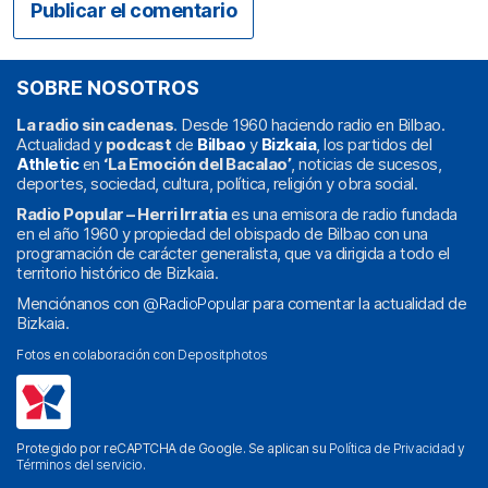
SOBRE NOSOTROS
La radio sin cadenas
. Desde 1960 haciendo radio en Bilbao.
Actualidad y
podcast
de
Bilbao
y
Bizkaia
, los partidos del
Athletic
en
‘La Emoción del Bacalao’
, noticias de sucesos,
deportes, sociedad, cultura, política, religión y obra social.
Radio Popular – Herri Irratia
es una emisora de radio fundada
en el año 1960 y propiedad del obispado de Bilbao con una
programación de carácter generalista, que va dirigida a todo el
territorio histórico de Bizkaia.
Menciónanos con
@RadioPopular
para comentar la actualidad de
Bizkaia.
Fotos en colaboración con
Depositphotos
Protegido por reCAPTCHA de Google. Se aplican su
Política de Privacidad
y
Términos del servicio
.