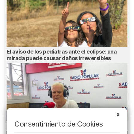
El aviso de los pediatras ante el eclipse: una
mirada puede causar daños irreversibles
X
Consentimiento de Cookies
El bilbaíno que opta a un récord Guinness