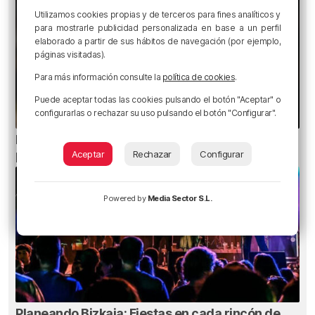
Utilizamos cookies propias y de terceros para fines analíticos y
para mostrarle publicidad personalizada en base a un perfil
elaborado a partir de sus hábitos de navegación (por ejemplo,
páginas visitadas).
Para más información consulte la
política de cookies
.
Puede aceptar todas las cookies pulsando el botón "Aceptar" o
configurarlas o rechazar su uso pulsando el botón "Configurar".
Ni gafas de sol ni radiografías: los errores que
pueden dañar la retina durante el eclipse
Aceptar
Rechazar
Configurar
Powered by
Media Sector S.L.
Planeando Bizkaia: Fiestas en cada rincón de