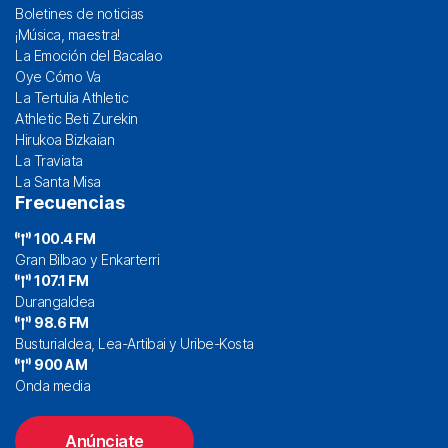
Boletines de noticias
¡Música, maestra!
La Emoción del Bacalao
Oye Cómo Va
La Tertulia Athletic
Athletic Beti Zurekin
Hirukoa Bizkaian
La Traviata
La Santa Misa
Frecuencias
100.4 FM
Gran Bilbao y Enkarterri
107.1 FM
Durangaldea
98.6 FM
Busturialdea, Lea-Artibai y Uribe-Kosta
900 AM
Onda media
Anúnciate