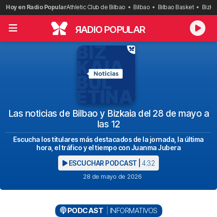
Saltar
Hoy en Radio Popular
Athletic Club de Bilbao
Bilbao
Bilbao Basket
Bizka
al
contenido
R
ADIO POPULAR
Las noticias de Bilbao y Bizkaia del 28 de mayo a
las 12
Escucha los titulares más destacados de la jornada, la última
hora, el tráfico y el tiempo con Juanma Jubera
ESCUCHAR PODCAST |
4:32
28 de mayo de 2026
PODCAST
INFORMATIVOS