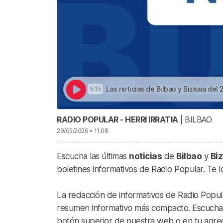
Las noticias de Bilbao y Bizkaia del 29 de mayo 
5:15
RADIO POPULAR - HERRI IRRATIA
| BILBAO
29/05/2026 • 11:08
Escucha las últimas
noticias
de
Bilbao
y
Biz
boletines informativos de Radio Popular. Te 
La redacción de informativos de Radio Popular
resumen informativo más compacto. Escucha la
botón superior de nuestra web o en tu agreg