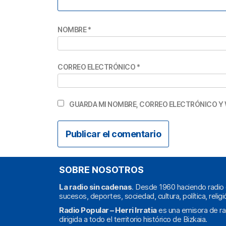
NOMBRE
*
CORREO ELECTRÓNICO
*
GUARDA MI NOMBRE, CORREO ELECTRÓNICO Y 
SOBRE NOSOTROS
La radio sin cadenas
. Desde 1960 haciendo radio 
sucesos, deportes, sociedad, cultura, política, religi
Radio Popular – Herri Irratia
es una emisora de ra
dirigida a todo el territorio histórico de Bizkaia.