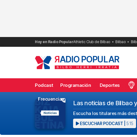
Saltar
al
contenido
Hoy en Radio Popular
Athletic Club de Bilbao
Bilbao
Bil
R
ADIO POPULAR
BILBO
HERRI
IRRATIA
Podcast
Programación
Deportes
Frecuencias
Las noticias de Bilbao 
Escucha los titulares más dest
ESCUCHAR PODCAST |
5:15