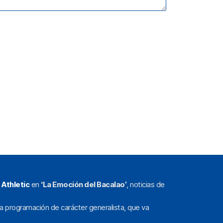
l
Athletic
en
‘La Emoción del Bacalao’
, noticias de
a programación de carácter generalista, que va