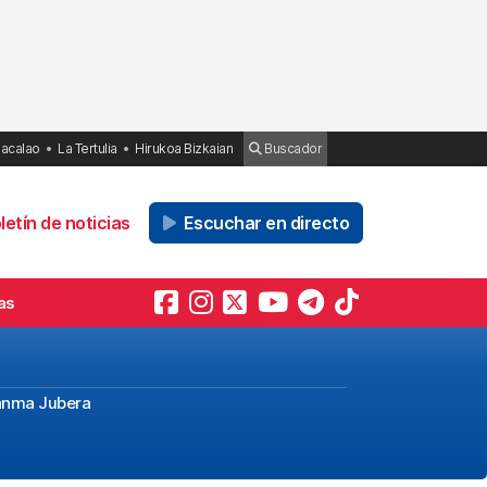
Bacalao
La Tertulia
Hirukoa Bizkaian
Buscador
etín de noticias
Escuchar en directo
as
Juanma Jubera