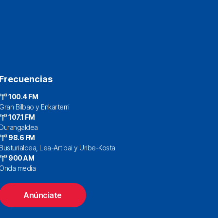
Frecuencias
100.4 FM
Gran Bilbao y Enkarterri
107.1 FM
Durangaldea
98.6 FM
Busturialdea, Lea-Artibai y Uribe-Kosta
900 AM
Onda media
Anúnciate