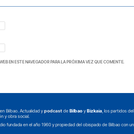
WEB EN ESTE NAVEGADOR PARA LA PRÓXIMA VEZ QUE COMENTE.
en Bilbao. Actualidad y
podcast
de
Bilbao
y
Bizkaia
, los partidos de
ón y obra social.
dio fundada en el año 1960 y propiedad del obispado de Bilbao con un