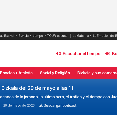
bao Basket
Bizkaia
tiempo
TOURrescusa
La Gabarra
La Emoción del 
Escuchar el tiempo
Bol
Bacalao • Athletic
Social y Religión
Bizkaia y sus comarc
y Bizkaia del 29 de mayo a las 11
acados de la jornada, la última hora, el tráfico y el tiempo con 
29 de mayo de 2026
Descargar podcast