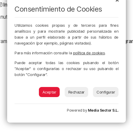
Instagram
Consentimiento de Cookies
minuto en
X
Utilizamos cookies propias y de terceros para fines
analíticos y para mostrarle publicidad personalizada en
base a un perfil elaborado a partir de sus hábitos de
ramación y nuestras noticias en nuestro
canal de Telegr
navegación (por ejemplo, páginas visitadas).
Para más información consulte la
política de cookies
.
Puede aceptar todas las cookies pulsando el botón
"Aceptar" o configurarlas o rechazar su uso pulsando el
botón "Configurar".
Aceptar
Rechazar
Configurar
Powered by
Media Sector S.L.