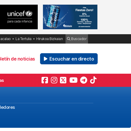
Bacalao
La Tertulia
Hirukoa Bizkaian
Buscador
etín de noticias
Escuchar en directo
as
ededores