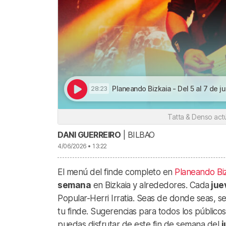
Planeando Bizkaia - Del 5 al 7 de juni
28:23
Tatta & Denso actú
DANI GUERREIRO
| BILBAO
4/06/2026 • 13:22
El menú del finde completo en
Planeando Bi
semana
en Bizkaia y alrededores. Cada
jue
Popular-Herri Irratia. Seas de donde seas, 
tu finde. Sugerencias para todos los públicos
puedas disfrutar de este fin de semana del
j