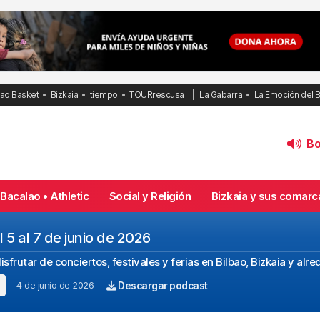
bao Basket
Bizkaia
tiempo
TOURrescusa
La Gabarra
La Emoción del 
Bol
Bacalao • Athletic
Social y Religión
Bizkaia y sus comarc
 5 al 7 de junio de 2026
frutar de conciertos, festivales y ferias en Bilbao, Bizkaia y alr
4 de junio de 2026
Descargar podcast