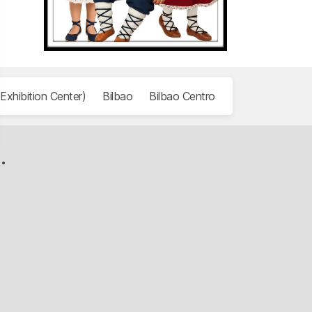
Exhibition Center)
Bilbao
Bilbao Centro
Bizkaia
Erdi 
.