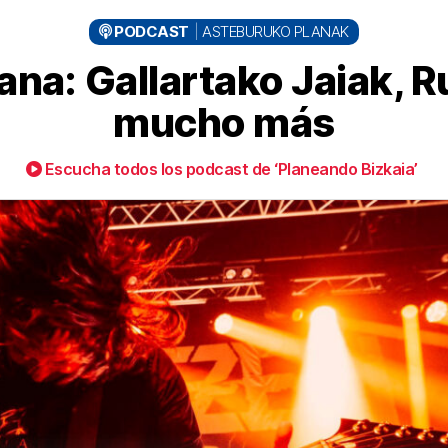
PODCAST
ASTEBURUKO PLANAK
ana: Gallartako Jaiak, R
mucho más
Escucha todos los podcast de ‘Planeando Bizkaia’