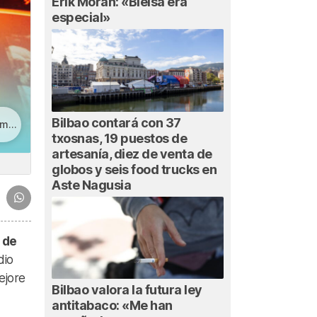
Erik Morán: «Bielsa era
especial»
Bilbao contará con 37
ás
txosnas, 19 puestos de
artesanía, diez de venta de
globos y seis food trucks en
Aste Nagusia
 de
dio
ejore
Bilbao valora la futura ley
antitabaco: «Me han