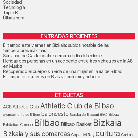
Sociedad
Tecnología
Triple B
Última hora
ENTRADAS RECIENTES
El tiempo este viernes en Bizkaia: subida notable de las
temperaturas máximas
San Juan de Gaztelugatxe cerrará el día del eclipse
Heridas dos personas en un accidente entre tres vehículos en la A8
en Muskiz
Recuperado el cuerpo sin vida de una mujer en la ría de Bilbao
El tiempo este jueves en Bizkaia: cielo muy nuboso
ETIQUETAS
Athletic Club de Bilbao
Athletic Club
ACB
baloncesto
BEC (Bilbao
ayuntamiento de Bilbao
Barakaldo
Basauri
Bilbao
Bizkaia
Bilbao Basket
Exhibition Center)
cultura
Bizkaia y sus comarcas
Copa del Rey
Cáritas