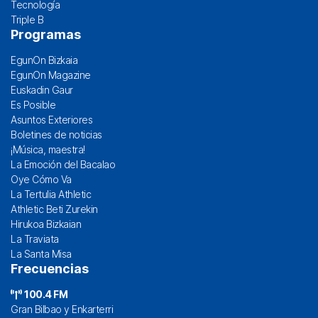
Tecnología
Triple B
Programas
EgunOn Bizkaia
EgunOn Magazine
Euskadin Gaur
Es Posible
Asuntos Exteriores
Boletines de noticias
¡Música, maestra!
La Emoción del Bacalao
Oye Cómo Va
La Tertulia Athletic
Athletic Beti Zurekin
Hirukoa Bizkaian
La Traviata
La Santa Misa
Frecuencias
100.4 FM
Gran Bilbao y Enkarterri