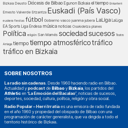
Diócesis de Bilbao
el tiempo
Egunon Bizkaia
Deusto
Bizkaia
Enkarterri
Euskadi (País Vasco)
Ernesto Valverde
Ertzaintza
fútbol
LaLiga
LaLiga
Gobierno vasco
juanma jubera
fiestas
euskera
música
EA Sports
Liga Endesa
noticias
Osakidetza
planes
Política
sociedad
sucesos
San Mamés
religión
Teatro
tráfico
tiempo atmosférico
tiempo
Arriaga
tráfico en Bizkaia
SOBRE NOSOTROS
La radio sin cadenas
. Desde 1960 haciendo radio en Bilbao.
Actualidad y
podcast
de
Bilbao
y
Bizkaia
, los partidos del
Athletic
en
‘La Emoción del Bacalao’
, noticias de sucesos,
deportes, sociedad, cultura, política, religión y obra social.
Radio Popular – Herri Irratia
es una emisora de radio fundada
en el año 1960 y propiedad del obispado de Bilbao con una
programación de carácter generalista, que va dirigida a todo el
territorio histórico de Bizkaia.