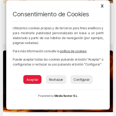
X
PLANEANDO BIZKAIA
Consentimiento de Cookies
Planes para este fin de semana en
Bilbao, Bizkaia y alrededores: del 17 al
Utilizamos cookies propias y de terceros para fines analíticos y
19 de abril
para mostrarle publicidad personalizada en base a un perfil
elaborado a partir de sus hábitos de navegación (por ejemplo,
13/04/2026 • 11:13 • RADIO POPULAR - HERRI IRRATIA
páginas visitadas).
Para más información consulte la
política de cookies
.
Puede aceptar todas las cookies pulsando el botón "Aceptar" o
configurarlas o rechazar su uso pulsando el botón "Configurar".
Aceptar
Rechazar
Configurar
Powered by
Media Sector S.L.