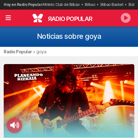
Saltar
Hoy en Radio Popular
Athletic Club de Bilbao
Bilbao
Bilbao Basket
Bizka
al
contenido
R
ADIO POPULAR
Noticias sobre goya
Radio Popular
»
goya