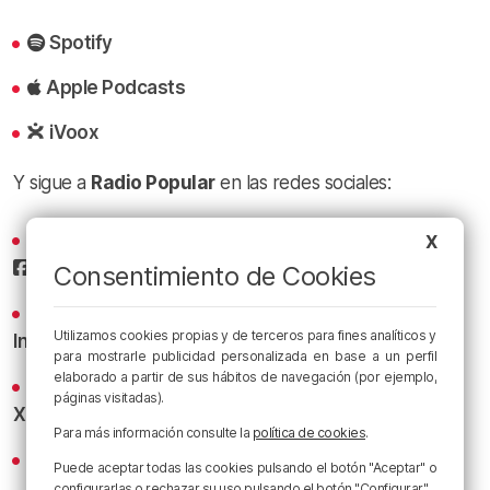
Spotify
Apple Podcasts
iVoox
Y sigue a
Radio Popular
en las redes sociales:
Sigue todas las noticias de Bilbao y Bizkaia en nuestro
X
Facebook
Consentimiento de Cookies
Conoce la radio desde dentro en nuestro
Utilizamos cookies propias y de terceros para fines analíticos y
Instagram
para mostrarle publicidad personalizada en base a un perfil
elaborado a partir de sus hábitos de navegación (por ejemplo,
Los titulares y los bacalaos del Athletic al minuto en
páginas visitadas).
X
Para más información consulte la
política de cookies
.
Revive los mejores bacalaos en
YouTube
Puede aceptar todas las cookies pulsando el botón "Aceptar" o
configurarlas o rechazar su uso pulsando el botón "Configurar".