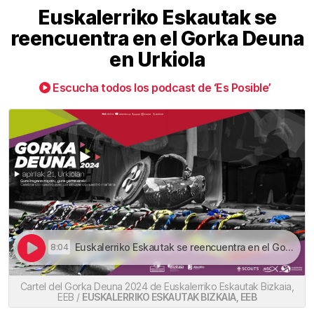
Euskalerriko Eskautak se
reencuentra en el Gorka Deuna
en Urkiola
Escucha todos los podcast de ‘Es Posible’
Euskalerriko Eskautak se reencuentra en el Gorka Deuna en Urkiola | Euskalerriko Eskautak se reencuentra en el Gorka Deuna en Urkiola
8:04
Cartel del Gorka Deuna 2024 de Euskalerriko Eskautak Bizkaia,
EEB /
EUSKALERRIKO ESKAUTAK BIZKAIA, EEB