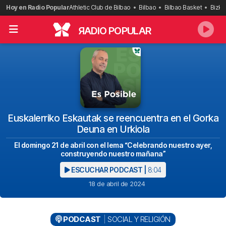
Saltar
Hoy en Radio Popular
Athletic Club de Bilbao
Bilbao
Bilbao Basket
Bizka
al
contenido
R
ADIO POPULAR
Euskalerriko Eskautak se reencuentra en el Gorka
Deuna en Urkiola
El domingo 21 de abril con el lema “Celebrando nuestro ayer,
construyendo nuestro mañana”
ESCUCHAR PODCAST |
8:04
18 de abril de 2024
PODCAST
SOCIAL Y RELIGIÓN