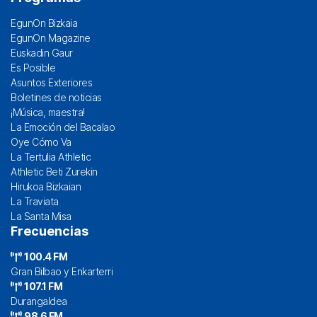
EgunOn Bizkaia
EgunOn Magazine
Euskadin Gaur
Es Posible
Asuntos Exteriores
Boletines de noticias
¡Música, maestra!
La Emoción del Bacalao
Oye Cómo Va
La Tertulia Athletic
Athletic Beti Zurekin
Hirukoa Bizkaian
La Traviata
La Santa Misa
Frecuencias
100.4 FM
Gran Bilbao y Enkarterri
107.1 FM
Durangaldea
98.6 FM