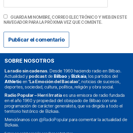
GUARDA MI NOMBRE, CORREO ELECTRÓNICO Y WEB EN ESTE
NAVEGADOR PARA LA PRÓXIMA VEZ QUE COMENTE.
SOBRE NOSOTROS
La radio sin cadenas
. Desde 1960 haciendo radio en Bilbao.
Actualidad y
podcast
de
Bilbao
y
Bizkaia
, los partidos del
Athletic
en
‘La Emoción del Bacalao’
, noticias de sucesos,
deportes, sociedad, cultura, política, religión y obra social.
Radio Popular – Herri Irratia
es una emisora de radio fundada
en el año 1960 y propiedad del obispado de Bilbao con una
programación de carácter generalista, que va dirigida a todo el
territorio histórico de Bizkaia.
Menciónanos con
@RadioPopular
para comentar la actualidad de
Bizkaia.