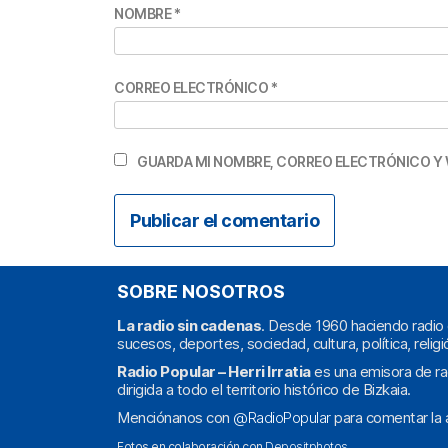
NOMBRE
*
CORREO ELECTRÓNICO
*
GUARDA MI NOMBRE, CORREO ELECTRÓNICO Y 
SOBRE NOSOTROS
La radio sin cadenas
. Desde 1960 haciendo radio 
sucesos, deportes, sociedad, cultura, política, religi
Radio Popular – Herri Irratia
es una emisora de ra
dirigida a todo el territorio histórico de Bizkaia.
Menciónanos con
@RadioPopular
para comentar la a
Fotos en colaboración con
Depositphotos