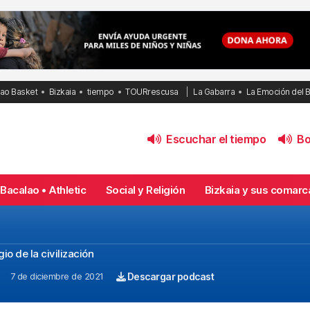
bao Basket
Bizkaia
tiempo
TOURrescusa
La Gabarra
La Emoción del 
Escuchar el tiempo
Bol
Bacalao • Athletic
Social y Religión
Bizkaia y sus comarc
o de la civilización
7 de diciembre de 2021
Descargar podcast