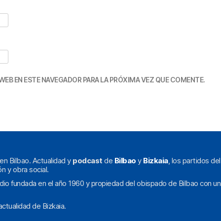
WEB EN ESTE NAVEGADOR PARA LA PRÓXIMA VEZ QUE COMENTE.
en Bilbao. Actualidad y
podcast
de
Bilbao
y
Bizkaia
, los partidos de
ón y obra social.
dio fundada en el año 1960 y propiedad del obispado de Bilbao con un
ctualidad de Bizkaia.