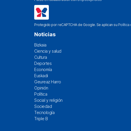
Protegido por reCAPTCHA de Google. Se aplican su
Política
Noticias
Bizkaia
Ciencia y salud
Cultura
Deportes
Economía
Euskadi
Geureaz Harro
Opinión
Política
Social y religión
Sociedad
Tecnología
Triple B