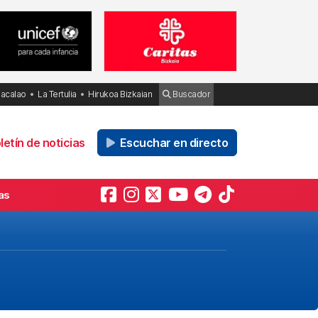
Bacalao
La Tertulia
Hirukoa Bizkaian
Buscador
etín de noticias
Escuchar en directo
as