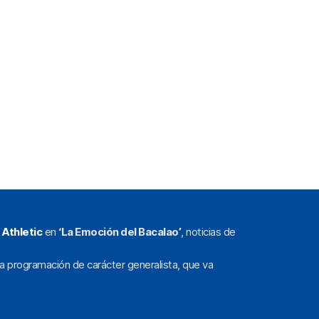
l
Athletic
en
‘La Emoción del Bacalao’
, noticias de
a programación de carácter generalista, que va