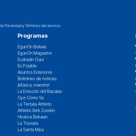
 de Privacidad
y
Términos del servicio
.
Programas
EgunOn Bizkaia
EgunOn Magazine
Euskadin Gaur
Es Posible
Asuntos Exteriores
Boletines de noticias
¡Música, maestra!
La Emoción del Bacalao
Oye Cómo Va
La Tertulia Athletic
Athletic Beti Zurekin
Hirukoa Bizkaian
La Traviata
La Santa Misa