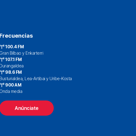
Frecuencias
100.4 FM
Gran Bilbao y Enkarterri
107.1 FM
Durangaldea
98.6 FM
Busturialdea, Lea-Artibai y Uribe-Kosta
900 AM
Onda media
Anúnciate