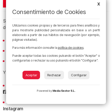
X
Consentimiento de Cookies
Si te gusta
Es Posible
, suscríbete en nuestros canales
Utilizamos cookies propias y de terceros para fines analíticos y
de podcast:
para mostrarle publicidad personalizada en base a un perfil
elaborado a partir de sus hábitos de navegación (por ejemplo,
páginas visitadas).
Spotify
Para más información consulte la
política de cookies
.
Apple Podcasts
Puede aceptar todas las cookies pulsando el botón "Aceptar" o
configurarlas o rechazar su uso pulsando el botón "Configurar".
iVoox
Y sigue a
Radio Popular
en las redes sociales:
Aceptar
Rechazar
Configurar
Sigue todas las noticias de Bilbao y Bizkaia en nuestro
Powered by
Media Sector S.L.
Facebook
Conoce la radio desde dentro en nuestro
Instagram