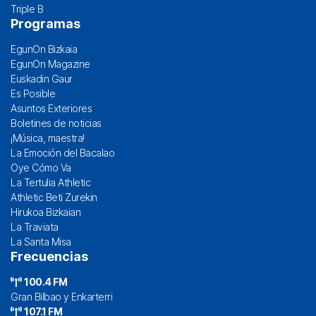
Triple B
Programas
EgunOn Bizkaia
EgunOn Magazine
Euskadin Gaur
Es Posible
Asuntos Exteriores
Boletines de noticias
¡Música, maestra!
La Emoción del Bacalao
Oye Cómo Va
La Tertulia Athletic
Athletic Beti Zurekin
Hirukoa Bizkaian
La Traviata
La Santa Misa
Frecuencias
100.4 FM
Gran Bilbao y Enkarterri
107.1 FM