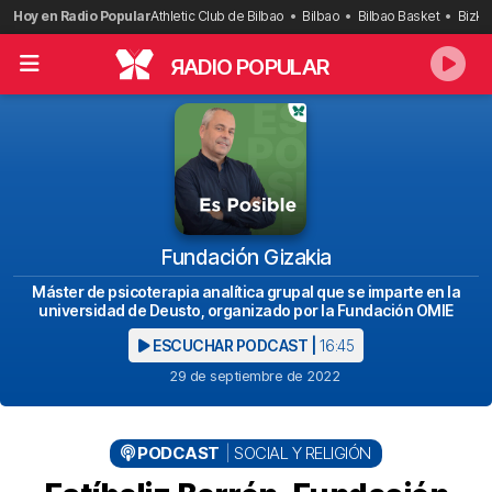
Saltar
Hoy en Radio Popular
Athletic Club de Bilbao
Bilbao
Bilbao Basket
Bizka
al
contenido
R
ADIO POPULAR
Fundación Gizakia
Máster de psicoterapia analítica grupal que se imparte en la
universidad de Deusto, organizado por la Fundación OMIE
ESCUCHAR PODCAST |
16:45
29 de septiembre de 2022
PODCAST
SOCIAL Y RELIGIÓN