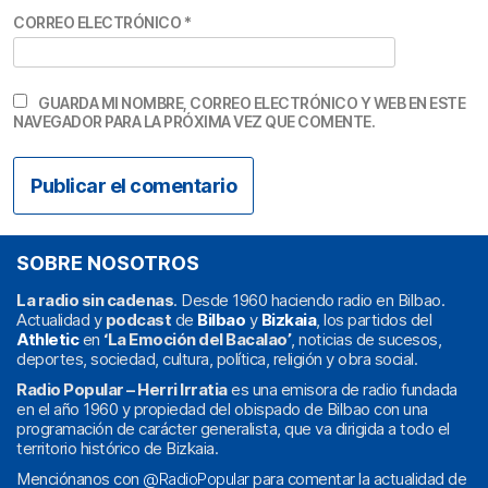
CORREO ELECTRÓNICO
*
GUARDA MI NOMBRE, CORREO ELECTRÓNICO Y WEB EN ESTE
NAVEGADOR PARA LA PRÓXIMA VEZ QUE COMENTE.
SOBRE NOSOTROS
La radio sin cadenas
. Desde 1960 haciendo radio en Bilbao.
Actualidad y
podcast
de
Bilbao
y
Bizkaia
, los partidos del
Athletic
en
‘La Emoción del Bacalao’
, noticias de sucesos,
deportes, sociedad, cultura, política, religión y obra social.
Radio Popular – Herri Irratia
es una emisora de radio fundada
en el año 1960 y propiedad del obispado de Bilbao con una
programación de carácter generalista, que va dirigida a todo el
territorio histórico de Bizkaia.
Menciónanos con
@RadioPopular
para comentar la actualidad de