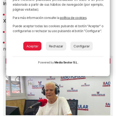
Instagram
elaborado a partir de sus hábitos de navegación (por ejemplo,
páginas visitadas).
Los titulares y los bacalaos del Athletic al minuto en
Para más información consulte la
política de cookies
.
X
Puede aceptar todas las cookies pulsando el botón "Aceptar" o
configurarlas o rechazar su uso pulsando el botón "Configurar".
Revive los mejores bacalaos en
YouTube
Recibe las actualizaciones de nuestra programación y
Aceptar
Rechazar
Configurar
nuestras noticias en nuestro
canal de Telegram
LO MÁS ESCUCHADO
Powered by
Media Sector S.L.