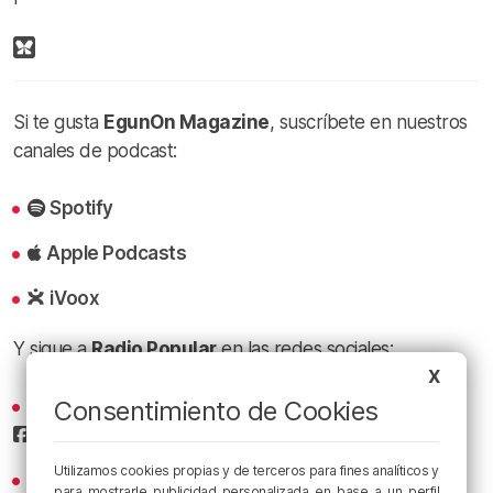
Si te gusta
EgunOn Magazine
, suscríbete en nuestros
canales de podcast:
Spotify
Apple Podcasts
iVoox
Y sigue a
Radio Popular
en las redes sociales:
X
Consentimiento de Cookies
Sigue todas las noticias de Bilbao y Bizkaia en nuestro
Facebook
Utilizamos cookies propias y de terceros para fines analíticos y
Conoce la radio desde dentro en nuestro
para mostrarle publicidad personalizada en base a un perfil