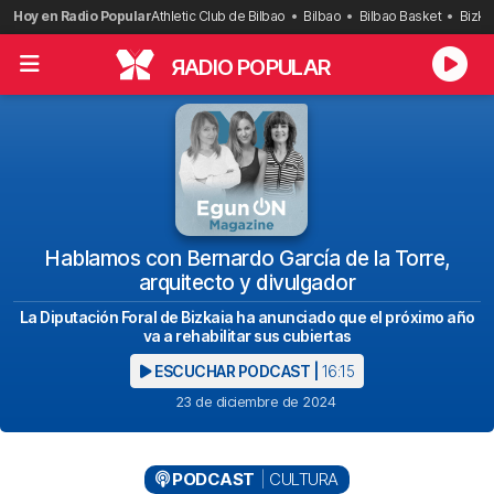
Saltar
Hoy en Radio Popular
Athletic Club de Bilbao
Bilbao
Bilbao Basket
Bizka
al
contenido
R
ADIO POPULAR
Hablamos con Bernardo García de la Torre,
arquitecto y divulgador
La Diputación Foral de Bizkaia ha anunciado que el próximo año
va a rehabilitar sus cubiertas
ESCUCHAR PODCAST |
16:15
23 de diciembre de 2024
PODCAST
CULTURA