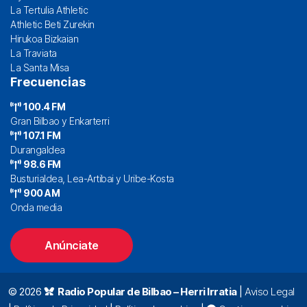
La Tertulia Athletic
Athletic Beti Zurekin
Hirukoa Bizkaian
La Traviata
La Santa Misa
Frecuencias
100.4 FM
Gran Bilbao y Enkarterri
107.1 FM
Durangaldea
98.6 FM
Busturialdea, Lea-Artibai y Uribe-Kosta
900 AM
Onda media
Anúnciate
© 2026
Radio Popular de Bilbao – Herri Irratia
|
Aviso Legal