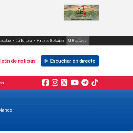
Bacalao
La Tertulia
Hirukoa Bizkaian
Buscador
etín de noticias
Escuchar en directo
as
Blanco