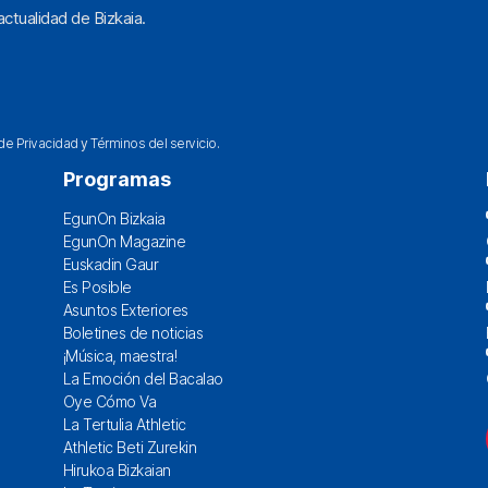
ctualidad de Bizkaia.
 de Privacidad
y
Términos del servicio
.
Programas
EgunOn Bizkaia
EgunOn Magazine
Euskadin Gaur
Es Posible
Asuntos Exteriores
Boletines de noticias
¡Música, maestra!
La Emoción del Bacalao
Oye Cómo Va
La Tertulia Athletic
Athletic Beti Zurekin
Hirukoa Bizkaian