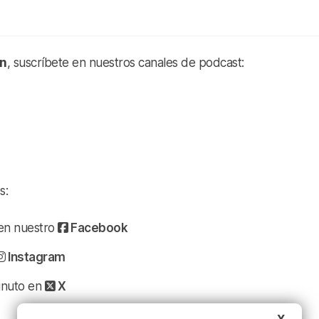
an
, suscríbete en nuestros canales de podcast:
s:
a en nuestro
Facebook
Instagram
minuto en
X
X