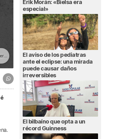
Erik Morán: «Bielsa era
especial»
El aviso de los pediatras
ada
ante el eclipse: una mirada
puede causar daños
irreversibles
sé
El bilbaíno que opta a un
récord Guinness
ena.