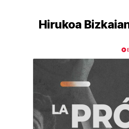
Hirukoa Bizkaia
E