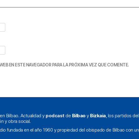
WEB EN ESTE NAVEGADOR PARA LA PRÓXIMA VEZ QUE COMENTE.
en Bilbao. Actualidad y
podcast
de
Bilbao
y
Bizkaia
, los partidos de
ón y obra social.
dio fundada en el año 1960 y propiedad del obispado de Bilbao con un