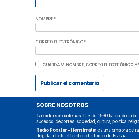
NOMBRE
*
CORREO ELECTRÓNICO
*
GUARDA MI NOMBRE, CORREO ELECTRÓNICO Y 
SOBRE NOSOTROS
La radio sin cadenas
. Desde 1960 haciendo radio 
sucesos, deportes, sociedad, cultura, política, religi
Radio Popular – Herri Irratia
es una emisora de ra
dirigida a todo el territorio histórico de Bizkaia.