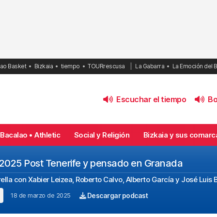
bao Basket
Bizkaia
tiempo
TOURrescusa
La Gabarra
La Emoción del 
Escuchar el tiempo
Bol
Bacalao • Athletic
Social y Religión
Bizkaia y sus comarc
.2025 Post Tenerife y pensado en Granada
rella con Xabier Leizea, Roberto Calvo, Alberto García y José Luis 
18 de marzo de 2025
Descargar podcast