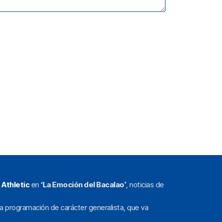
l
Athletic
en
‘La Emoción del Bacalao’
, noticias de
a programación de carácter generalista, que va