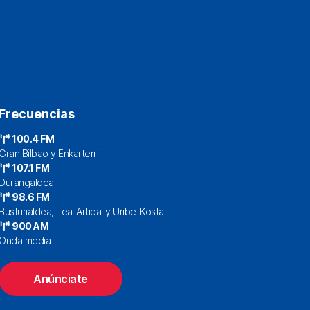
Frecuencias
100.4 FM
Gran Bilbao y Enkarterri
107.1 FM
Durangaldea
98.6 FM
Busturialdea, Lea-Artibai y Uribe-Kosta
900 AM
Onda media
Anúnciate