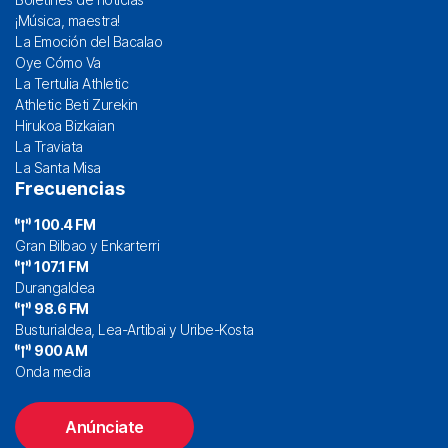
¡Música, maestra!
La Emoción del Bacalao
Oye Cómo Va
La Tertulia Athletic
Athletic Beti Zurekin
Hirukoa Bizkaian
La Traviata
La Santa Misa
Frecuencias
100.4 FM
Gran Bilbao y Enkarterri
107.1 FM
Durangaldea
98.6 FM
Busturialdea, Lea-Artibai y Uribe-Kosta
900 AM
Onda media
Anúnciate