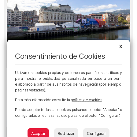
X
Bilbao contará con 37 txosnas, 19 puestos de
Consentimiento de Cookies
artesanía, diez de venta de globos y seis food
trucks en Aste Nagusia
Utilizamos cookies propias y de terceros para fines analíticos y
para mostrarle publicidad personalizada en base a un perfil
elaborado a partir de sus hábitos de navegación (por ejemplo,
páginas visitadas).
Para más información consulte la
política de cookies
.
Puede aceptar todas las cookies pulsando el botón "Aceptar" o
configurarlas o rechazar su uso pulsando el botón "Configurar".
Ni gafas de sol ni radiografías: los errores que
Aceptar
Rechazar
Configurar