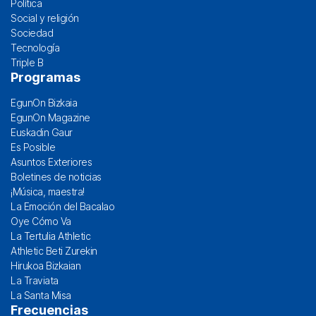
Política
Social y religión
Sociedad
Tecnología
Triple B
Programas
EgunOn Bizkaia
EgunOn Magazine
Euskadin Gaur
Es Posible
Asuntos Exteriores
Boletines de noticias
¡Música, maestra!
La Emoción del Bacalao
Oye Cómo Va
La Tertulia Athletic
Athletic Beti Zurekin
Hirukoa Bizkaian
La Traviata
La Santa Misa
Frecuencias