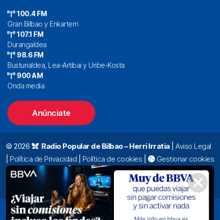
100.4 FM
Gran Bilbao y Enkarterri
107.1 FM
Durangaldea
98.6 FM
Busturialdea, Lea-Artibai y Uribe-Kosta
900 AM
Onda media
Anúnciate
© 2026
Radio Popular de Bilbao – Herri Irratia
|
Aviso Legal
|
Política de Privacidad
|
Política de cookies
|
Gestionar cookies
Alda. Mazarredo, 47 – 7º 48009 Bilbao |
94 423 92 00
|
oyentes@radiopopular.com