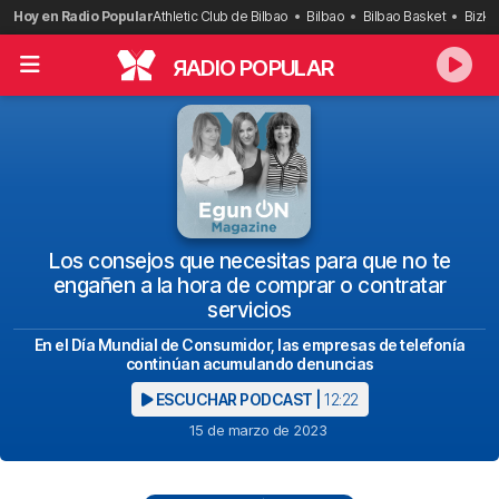
Saltar
Hoy en Radio Popular
Athletic Club de Bilbao
Bilbao
Bilbao Basket
Bizka
al
contenido
R
ADIO POPULAR
Los consejos que necesitas para que no te
engañen a la hora de comprar o contratar
servicios
En el Día Mundial de Consumidor, las empresas de telefonía
continúan acumulando denuncias
ESCUCHAR PODCAST |
12:22
15 de marzo de 2023