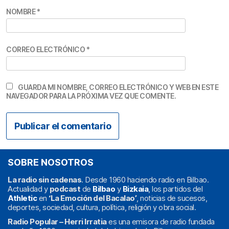
NOMBRE
*
CORREO ELECTRÓNICO
*
GUARDA MI NOMBRE, CORREO ELECTRÓNICO Y WEB EN ESTE
NAVEGADOR PARA LA PRÓXIMA VEZ QUE COMENTE.
SOBRE NOSOTROS
La radio sin cadenas
. Desde 1960 haciendo radio en Bilbao.
Actualidad y
podcast
de
Bilbao
y
Bizkaia
, los partidos del
Athletic
en
‘La Emoción del Bacalao’
, noticias de sucesos,
deportes, sociedad, cultura, política, religión y obra social.
Radio Popular – Herri Irratia
es una emisora de radio fundada