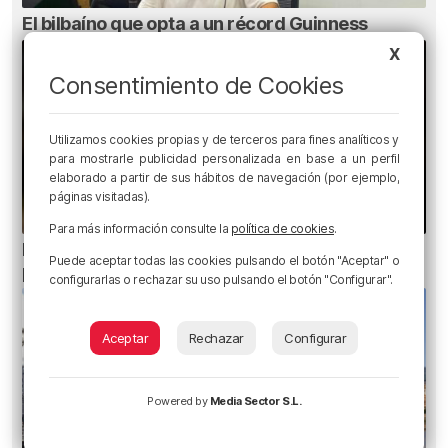
El bilbaíno que opta a un récord Guinness
X
Consentimiento de Cookies
Utilizamos cookies propias y de terceros para fines analíticos y
para mostrarle publicidad personalizada en base a un perfil
elaborado a partir de sus hábitos de navegación (por ejemplo,
páginas visitadas).
Para más información consulte la
política de cookies
.
Ni gafas de sol ni radiografías: los errores que
Puede aceptar todas las cookies pulsando el botón "Aceptar" o
pueden dañar la retina durante el eclipse
configurarlas o rechazar su uso pulsando el botón "Configurar".
Aceptar
Rechazar
Configurar
Powered by
Media Sector S.L.