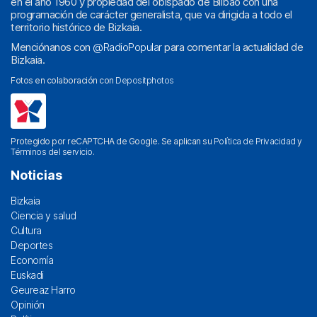
en el año 1960 y propiedad del obispado de Bilbao con una
programación de carácter generalista, que va dirigida a todo el
territorio histórico de Bizkaia.
Menciónanos con
@RadioPopular
para comentar la actualidad de
Bizkaia.
Fotos en colaboración con
Depositphotos
Protegido por reCAPTCHA de Google. Se aplican su
Política de Privacidad
y
Términos del servicio
.
Noticias
Bizkaia
Ciencia y salud
Cultura
Deportes
Economía
Euskadi
Geureaz Harro
Opinión