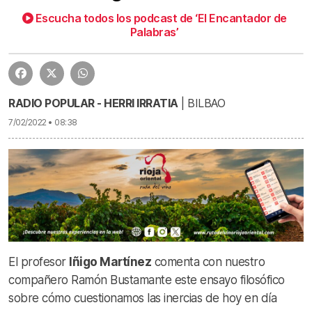
Escucha todos los podcast de ‘El Encantador de
Mandamendu hipermodernoak | Iñigo Martínez
29:49
Palabras’
RADIO POPULAR - HERRI IRRATIA
| BILBAO
7/02/2022 • 08:38
El profesor
Iñigo Martínez
comenta con nuestro
compañero Ramón Bustamante este ensayo filosófico
sobre cómo cuestionamos las inercias de hoy en día