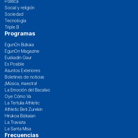
Política
Social y religión
Sociedad
Tecnología
Triple B
Programas
EgunOn Bizkaia
EgunOn Magazine
Euskadin Gaur
Es Posible
Asuntos Exteriores
Boletines de noticias
¡Música, maestra!
La Emoción del Bacalao
Oye Cómo Va
La Tertulia Athletic
Athletic Beti Zurekin
Hirukoa Bizkaian
La Traviata
La Santa Misa
Frecuencias