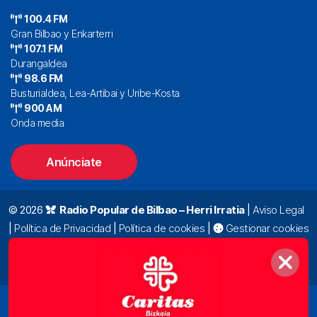
100.4 FM
Gran Bilbao y Enkarterri
107.1 FM
Durangaldea
98.6 FM
Busturialdea, Lea-Artibai y Uribe-Kosta
900 AM
Onda media
Anúnciate
© 2026
Radio Popular de Bilbao – Herri Irratia
|
Aviso Legal
|
Política de Privacidad
|
Política de cookies
|
Gestionar cookies
Alda. Mazarredo, 47 – 7º 48009 Bilbao |
94 423 92 00
|
oyentes@radiopopular.com