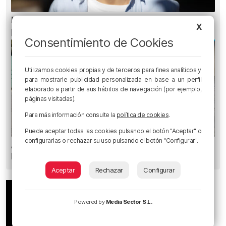
Ni gafas de sol ni radiografías: los errores que
X
pueden dañar la retina durante el eclipse
Consentimiento de Cookies
Utilizamos cookies propias y de terceros para fines analíticos y
para mostrarle publicidad personalizada en base a un perfil
elaborado a partir de sus hábitos de navegación (por ejemplo,
páginas visitadas).
Para más información consulte la
política de cookies
.
Puede aceptar todas las cookies pulsando el botón "Aceptar" o
configurarlas o rechazar su uso pulsando el botón "Configurar".
Amor y humor en Aste Nagusia: «¿Quién se
besa como en las películas?»
Aceptar
Rechazar
Configurar
Powered by
Media Sector S.L.