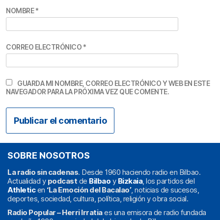
NOMBRE
*
CORREO ELECTRÓNICO
*
GUARDA MI NOMBRE, CORREO ELECTRÓNICO Y WEB EN ESTE
NAVEGADOR PARA LA PRÓXIMA VEZ QUE COMENTE.
SOBRE NOSOTROS
La radio sin cadenas
. Desde 1960 haciendo radio en Bilbao.
Actualidad y
podcast
de
Bilbao
y
Bizkaia
, los partidos del
Athletic
en
‘La Emoción del Bacalao’
, noticias de sucesos,
deportes, sociedad, cultura, política, religión y obra social.
Radio Popular – Herri Irratia
es una emisora de radio fundada