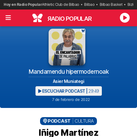
Saltar
Hoy en Radio Popular
Athletic Club de Bilbao
Bilbao
Bilbao Basket
Bizka
al
contenido
R
ADIO POPULAR
Mandamendu hipermodernoak
Asier Muniategi
ESCUCHAR PODCAST |
29:49
7 de febrero de 2022
PODCAST
CULTURA
Iñigo Martínez