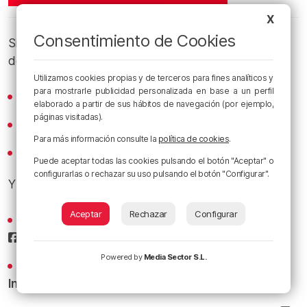
X
Consentimiento de Cookies
Si te gusta
Es Posible
, suscríbete en nuestros canales
de podcast:
Utilizamos cookies propias y de terceros para fines analíticos y
para mostrarle publicidad personalizada en base a un perfil
Spotify
elaborado a partir de sus hábitos de navegación (por ejemplo,
páginas visitadas).
Apple Podcasts
Para más información consulte la
política de cookies
.
iVoox
Puede aceptar todas las cookies pulsando el botón "Aceptar" o
configurarlas o rechazar su uso pulsando el botón "Configurar".
Y sigue a
Radio Popular
en las redes sociales:
Aceptar
Rechazar
Configurar
Sigue todas las noticias de Bilbao y Bizkaia en nuestro
Facebook
Powered by
Media Sector S.L.
Conoce la radio desde dentro en nuestro
Instagram