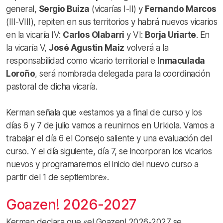
general,
Sergio Buiza
(vicarías I-II) y
Fernando Marcos
(III-VIII), repiten en sus territorios y habrá nuevos vicarios
en la vicaría IV:
Carlos Olabarri
y VI:
Borja Uriarte
. En
la vicaría V,
José Agustin Maiz
volverá a la
responsabilidad como vicario territorial e
Inmaculada
Loroño
, será nombrada delegada para la coordinación
pastoral de dicha vicaría.
Kerman señala que «estamos ya a final de curso y los
días 6 y 7 de julio vamos a reunirnos en Urkiola. Vamos a
trabajar el día 6 el Consejo saliente y una evaluación del
curso. Y el día siguiente, día 7, se incorporan los vicarios
nuevos y programaremos el inicio del nuevo curso a
partir del 1 de septiembre».
Goazen! 2026-2027
Kerman declara que «el Goazen! 2026-2027 se