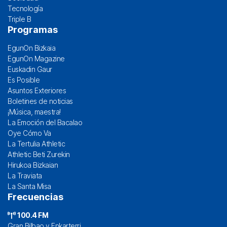
Tecnología
Triple B
Programas
EgunOn Bizkaia
EgunOn Magazine
Euskadin Gaur
Es Posible
Asuntos Exteriores
Boletines de noticias
¡Música, maestra!
La Emoción del Bacalao
Oye Cómo Va
La Tertulia Athletic
Athletic Beti Zurekin
Hirukoa Bizkaian
La Traviata
La Santa Misa
Frecuencias
100.4 FM
Gran Bilbao y Enkarterri