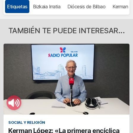
Etiquetas
Bizkaia Irratia
Diócesis de Bilbao
Kerman L
TAMBIÉN TE PUEDE INTERESAR...
SOCIAL Y RELIGIÓN
Kerman López: «La primera encíclica