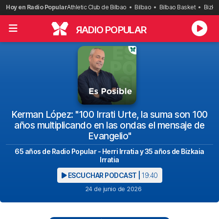
Saltar
Hoy en Radio Popular
Athletic Club de Bilbao
Bilbao
Bilbao Basket
Bizka
al
contenido
R
ADIO POPULAR
Kerman López: "100 Irrati Urte, la suma son 100
años multiplicando en las ondas el mensaje de
Evangelio"
65 años de Radio Popular - Herri Irratia y 35 años de Bizkaia
Irratia
ESCUCHAR PODCAST |
19:40
24 de junio de 2026