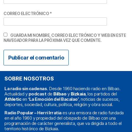
CORREO ELECTRÓNICO
*
GUARDA MI NOMBRE, CORREO ELECTRÓNICO Y WEB EN ESTE
NAVEGADOR PARA LA PRÓXIMA VEZ QUE COMENTE.
SOBRE NOSOTROS
La radio sin cadenas
. Desde 1960 haciendo radio en Bilbao.
Actualidad y
podcast
de
Bilbao
y
Bizkaia
, los partidos del
Athletic
en
‘La Emoción del Bacalao’
, noticias de sucesos,
deportes, sociedad, cultura, política, religión y obra social.
Radio Popular – Herri Irratia
es una emisora de radio fundada
en el año 1960 y propiedad del obispado de Bilbao con una
programación de carácter generalista, que va dirigida a todo el
territorio histórico de Bizkaia.