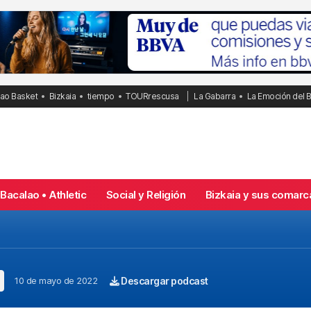
bao Basket
Bizkaia
tiempo
TOURrescusa
La Gabarra
La Emoción del 
Bacalao • Athletic
Social y Religión
Bizkaia y sus comarc
10 de mayo de 2022
Descargar podcast