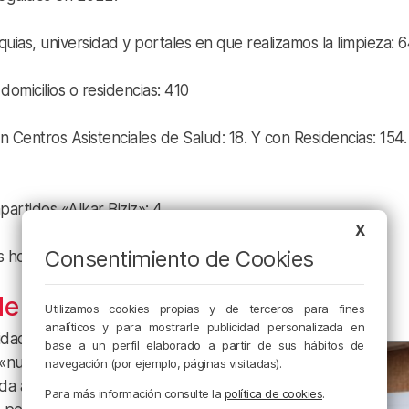
quias, universidad y portales en que realizamos la limpieza: 
omicilios o residencias: 410
n Centros Asistenciales de Salud: 18. Y con Residencias: 154.
artidos «Alkar Biziz»: 4
X
Consentimiento de Cookies
os hogares compartidos que gestionamos: 19
 vecinos y particulares
Utilizamos cookies propias y de terceros para fines
analíticos y para mostrarle publicidad personalizada en
idades de vecinos y
base a un perfil elaborado a partir de sus hábitos de
«nuestros servicios».
navegación (por ejemplo, páginas visitadas).
da año oportunidades
Para más información consulte la
política de cookies
.