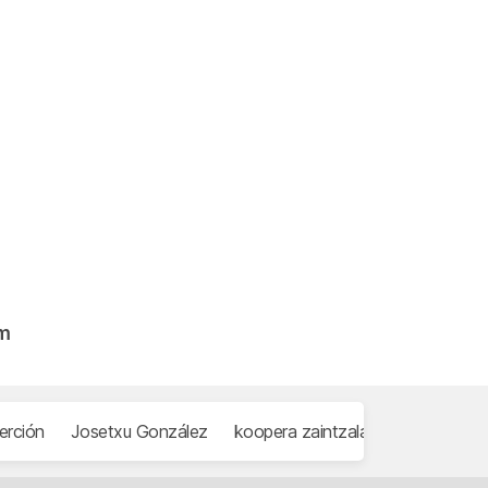
am
erción
Josetxu González
koopera zaintzalan