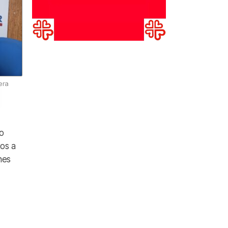
era
o
os a
nes