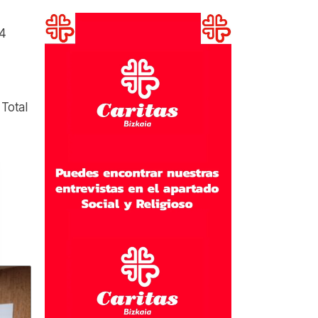
64
 Total