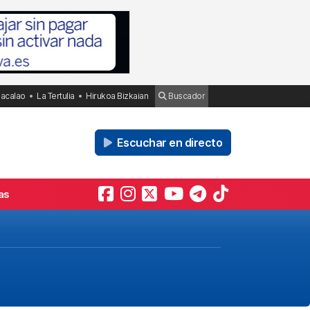
Bacalao
La Tertulia
Hirukoa Bizkaian
Buscador
Escuchar en directo
as