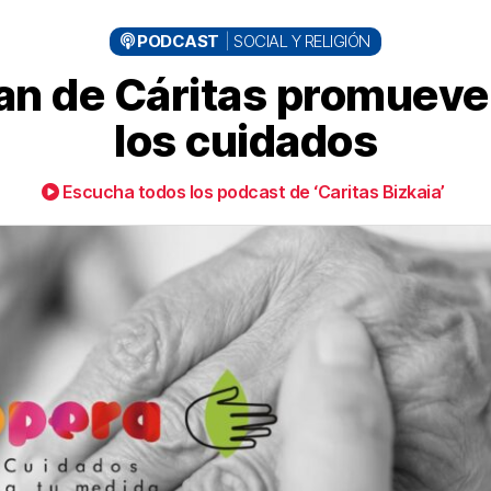
PODCAST
SOCIAL Y RELIGIÓN
an de Cáritas promuev
los cuidados
Escucha todos los podcast de ‘Caritas Bizkaia’