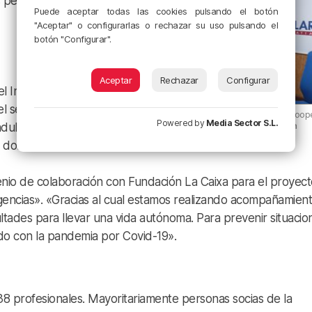
s personas que más lo
Puede aceptar todas las cookies pulsando el botón
"Aceptar" o configurarlas o rechazar su uso pulsando el
botón "Configurar".
Aceptar
Rechazar
Configurar
 Instituto Tutelar de
l servicio de
Josetxu González, Trabajador de Koop
Powered by
Media Sector S.L.
Zaintzalan de Cáritas Bizkaia
ultas tuteladas y
domicilio.
nio de colaboración con Fundación La Caixa para el proyect
encias». «Gracias al cual estamos realizando acompañamient
tades para llevar una vida autónoma. Para prevenir situacio
ido con la pandemia por Covid-19».
38 profesionales. Mayoritariamente personas socias de la