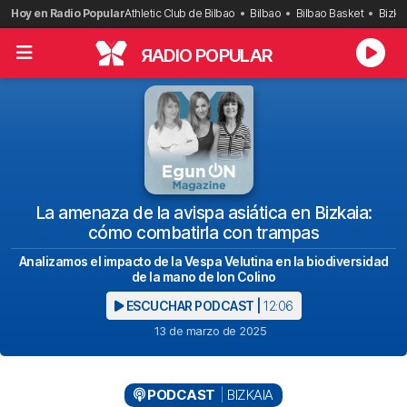
Saltar
Hoy en Radio Popular
Athletic Club de Bilbao
Bilbao
Bilbao Basket
Bizka
al
contenido
R
ADIO POPULAR
La amenaza de la avispa asiática en Bizkaia:
cómo combatirla con trampas
Analizamos el impacto de la Vespa Velutina en la biodiversidad
de la mano de Ion Colino
ESCUCHAR PODCAST |
12:06
13 de marzo de 2025
PODCAST
BIZKAIA