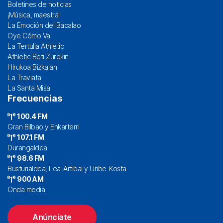
Boletines de noticias
¡Música, maestra!
La Emoción del Bacalao
Oye Cómo Va
La Tertulia Athletic
Athletic Beti Zurekin
Hirukoa Bizkaian
La Traviata
La Santa Misa
Frecuencias
100.4 FM
Gran Bilbao y Enkarterri
107.1 FM
Durangaldea
98.6 FM
Busturialdea, Lea-Artibai y Uribe-Kosta
900 AM
Onda media
Anúnciate