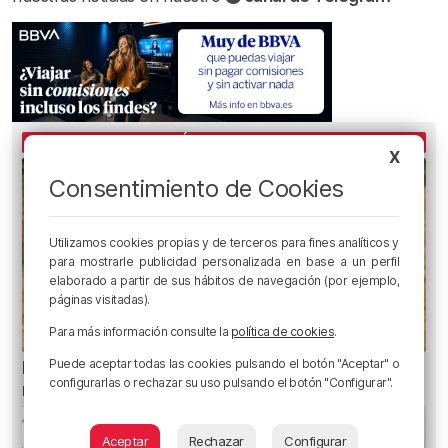
LO MÁS ESCUCHADO
X
Consentimiento de Cookies
Utilizamos cookies propias y de terceros para fines analíticos y
para mostrarle publicidad personalizada en base a un perfil
elaborado a partir de sus hábitos de navegación (por ejemplo,
páginas visitadas).
Para más información consulte la
política de cookies
.
Puede aceptar todas las cookies pulsando el botón "Aceptar" o
El aviso de los pediatras ante el eclipse: una
configurarlas o rechazar su uso pulsando el botón "Configurar".
mirada puede causar daños irreversibles
Aceptar
Rechazar
Configurar