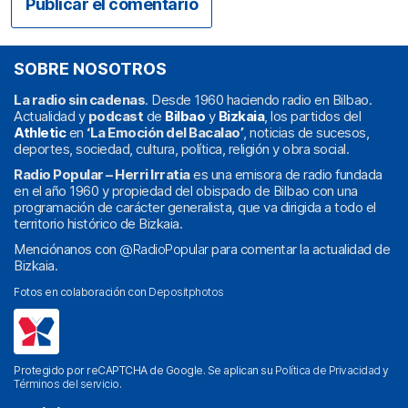
SOBRE NOSOTROS
La radio sin cadenas
. Desde 1960 haciendo radio en Bilbao.
Actualidad y
podcast
de
Bilbao
y
Bizkaia
, los partidos del
Athletic
en
‘La Emoción del Bacalao’
, noticias de sucesos,
deportes, sociedad, cultura, política, religión y obra social.
Radio Popular – Herri Irratia
es una emisora de radio fundada
en el año 1960 y propiedad del obispado de Bilbao con una
programación de carácter generalista, que va dirigida a todo el
territorio histórico de Bizkaia.
Menciónanos con
@RadioPopular
para comentar la actualidad de
Bizkaia.
Fotos en colaboración con
Depositphotos
Protegido por reCAPTCHA de Google. Se aplican su
Política de Privacidad
y
Términos del servicio
.