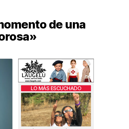
 momento de una
rorosa»
LO MÁS ESCUCHADO