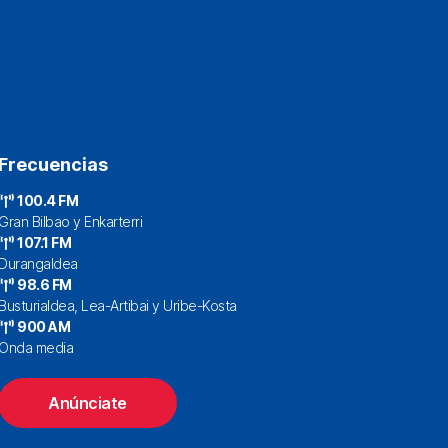
Frecuencias
100.4 FM
Gran Bilbao y Enkarterri
107.1 FM
Durangaldea
98.6 FM
Busturialdea, Lea-Artibai y Uribe-Kosta
900 AM
Onda media
Anúnciate