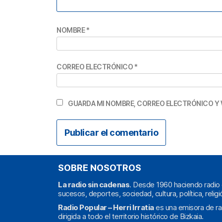
NOMBRE
*
CORREO ELECTRÓNICO
*
GUARDA MI NOMBRE, CORREO ELECTRÓNICO Y 
SOBRE NOSOTROS
La radio sin cadenas
. Desde 1960 haciendo radio 
sucesos, deportes, sociedad, cultura, política, religi
Radio Popular – Herri Irratia
es una emisora de ra
dirigida a todo el territorio histórico de Bizkaia.