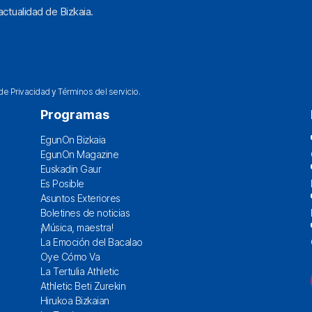
ctualidad de Bizkaia.
 de Privacidad
y
Términos del servicio
.
Programas
EgunOn Bizkaia
EgunOn Magazine
Euskadin Gaur
Es Posible
Asuntos Exteriores
Boletines de noticias
¡Música, maestra!
La Emoción del Bacalao
Oye Cómo Va
La Tertulia Athletic
Athletic Beti Zurekin
Hirukoa Bizkaian