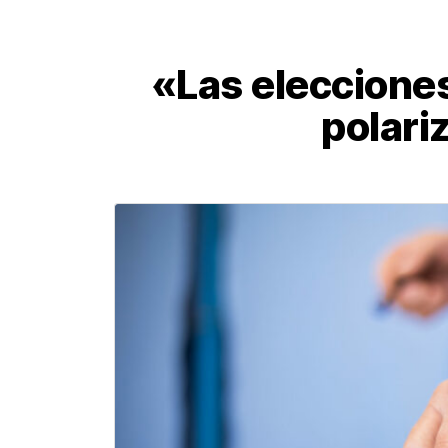
«Las eleccione
polari