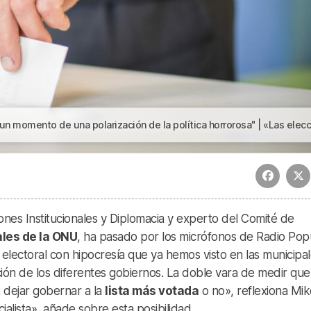
ción de la política horrorosa" | «Las elecciones del 23-J llegan en un momento de una polarización de la política horror
ciones Institucionales y Diplomacia y experto del Comité de
les de la ONU
, ha pasado por los micrófonos de Radio Pop
 electoral con hipocresía que ya hemos visto en las municipal
ión de los diferentes gobiernos. La doble vara de medir que
s dejar gobernar a la
lista más votada
o no», reflexiona Mik
alista», añade sobre esta posibilidad.