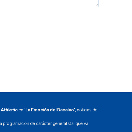
l
Athletic
en
‘La Emoción del Bacalao’
, noticias de
a programación de carácter generalista, que va