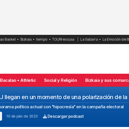
bao Basket
Bizkaia
tiempo
TOURrescusa
La Gabarra
La Emoción del 
Bacalao • Athletic
Social y Religión
Bizkaia y sus comarc
J llegan en un momento de una polarización de la p
norama político actual con "hipocresía" en la campaña electoral
10 de julio de 2023
Descargar podcast