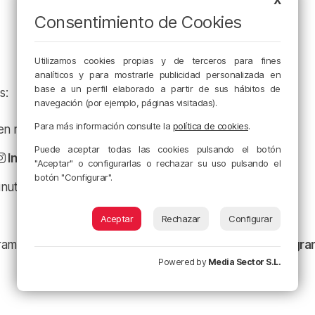
Consentimiento de Cookies
Utilizamos cookies propias y de terceros para fines
analíticos y para mostrarle publicidad personalizada en
base a un perfil elaborado a partir de sus hábitos de
s:
navegación (por ejemplo, páginas visitadas).
Para más información consulte la
política de cookies
.
a en nuestro
Facebook
Puede aceptar todas las cookies pulsando el botón
Instagram
"Aceptar" o configurarlas o rechazar su uso pulsando el
botón "Configurar".
minuto en
X
Aceptar
Rechazar
Configurar
ramación y nuestras noticias en nuestro
canal de Telegr
Powered by
Media Sector S.L.