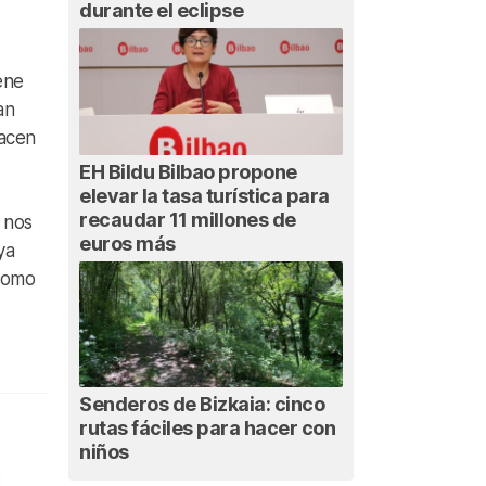
durante el eclipse
ene
an
acen
EH Bildu Bilbao propone
elevar la tasa turística para
recaudar 11 millones de
 nos
euros más
ya
 como
Senderos de Bizkaia: cinco
rutas fáciles para hacer con
niños