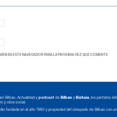
WEB EN ESTE NAVEGADOR PARA LA PRÓXIMA VEZ QUE COMENTE.
en Bilbao. Actualidad y
podcast
de
Bilbao
y
Bizkaia
, los partidos de
ón y obra social.
dio fundada en el año 1960 y propiedad del obispado de Bilbao con un