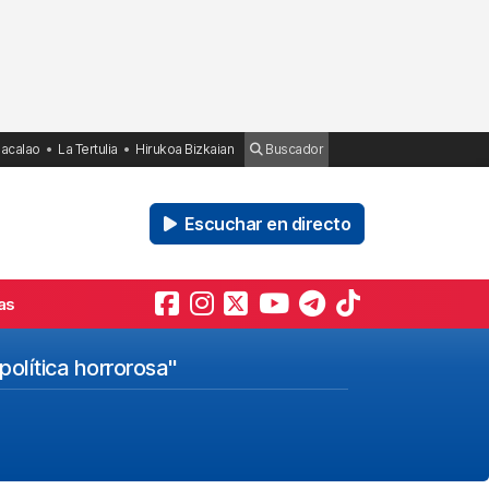
Bacalao
La Tertulia
Hirukoa Bizkaian
Buscador
Escuchar en directo
as
olítica horrorosa"