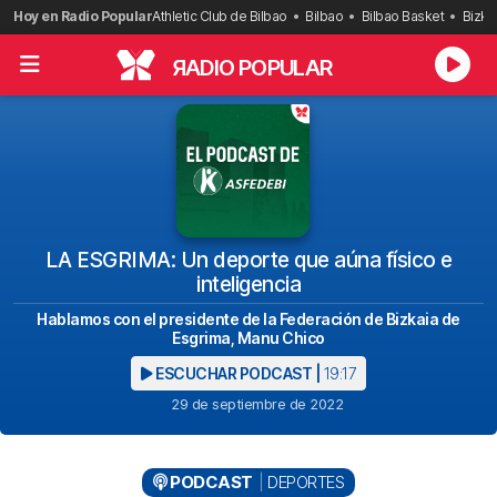
Saltar
Hoy en Radio Popular
Athletic Club de Bilbao
Bilbao
Bilbao Basket
Bizka
al
contenido
R
ADIO POPULAR
LA ESGRIMA: Un deporte que aúna físico e
inteligencia
Hablamos con el presidente de la Federación de Bizkaia de
Esgrima, Manu Chico
ESCUCHAR PODCAST |
19:17
29 de septiembre de 2022
PODCAST
DEPORTES