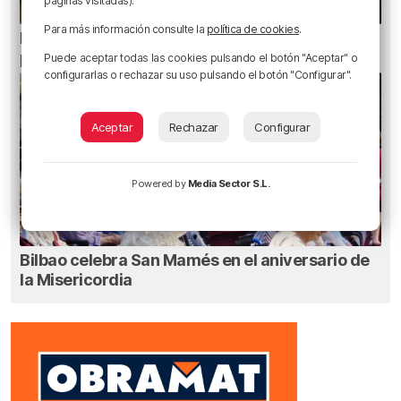
páginas visitadas).
Para más información consulte la
política de cookies
.
Ni gafas de sol ni radiografías: los errores que
pueden dañar la retina durante el eclipse
Puede aceptar todas las cookies pulsando el botón "Aceptar" o
configurarlas o rechazar su uso pulsando el botón "Configurar".
Aceptar
Rechazar
Configurar
Powered by
Media Sector S.L.
Bilbao celebra San Mamés en el aniversario de
la Misericordia