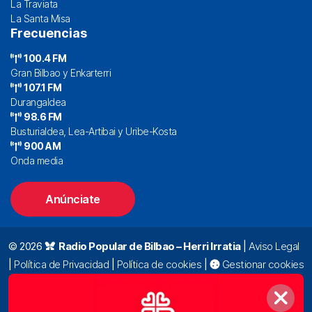
La Traviata
La Santa Misa
Frecuencias
100.4 FM
Gran Bilbao y Enkarterri
107.1 FM
Durangaldea
98.6 FM
Busturialdea, Lea-Artibai y Uribe-Kosta
900 AM
Onda media
Anúnciate
© 2026
Radio Popular de Bilbao – Herri Irratia
|
Aviso Legal
|
Política de Privacidad
|
Política de cookies
|
Gestionar cookies
Alda. Mazarredo, 47 – 7º 48009 Bilbao |
94 423 92 00
|
oyentes@radiopopular.com