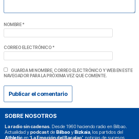
NOMBRE
*
CORREO ELECTRÓNICO
*
GUARDA MI NOMBRE, CORREO ELECTRÓNICO Y WEB EN ESTE
NAVEGADOR PARA LA PRÓXIMA VEZ QUE COMENTE.
SOBRE NOSOTROS
La radio sin cadenas
. Desde 1960 haciendo radio en Bilbao.
Actualidad y
podcast
de
Bilbao
y
Bizkaia
, los partidos del
Athletic
en
‘La Emoción del Bacalao’
, noticias de sucesos,