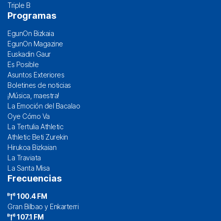
Triple B
Programas
EgunOn Bizkaia
EgunOn Magazine
Euskadin Gaur
Es Posible
Asuntos Exteriores
Boletines de noticias
¡Música, maestra!
La Emoción del Bacalao
Oye Cómo Va
La Tertulia Athletic
Athletic Beti Zurekin
Hirukoa Bizkaian
La Traviata
La Santa Misa
Frecuencias
100.4 FM
Gran Bilbao y Enkarterri
107.1 FM