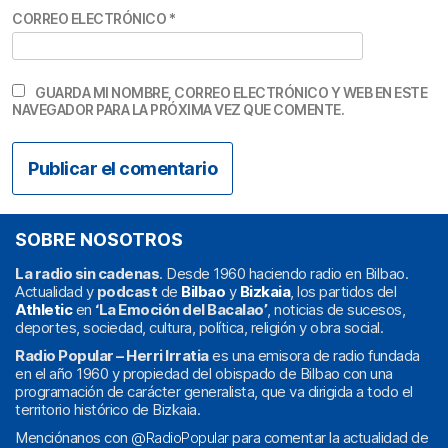
CORREO ELECTRÓNICO
*
GUARDA MI NOMBRE, CORREO ELECTRÓNICO Y WEB EN ESTE
NAVEGADOR PARA LA PRÓXIMA VEZ QUE COMENTE.
SOBRE NOSOTROS
La radio sin cadenas
. Desde 1960 haciendo radio en Bilbao.
Actualidad y
podcast
de
Bilbao
y
Bizkaia
, los partidos del
Athletic
en
‘La Emoción del Bacalao’
, noticias de sucesos,
deportes, sociedad, cultura, política, religión y obra social.
Radio Popular – Herri Irratia
es una emisora de radio fundada
en el año 1960 y propiedad del obispado de Bilbao con una
programación de carácter generalista, que va dirigida a todo el
territorio histórico de Bizkaia.
Menciónanos con
@RadioPopular
para comentar la actualidad de