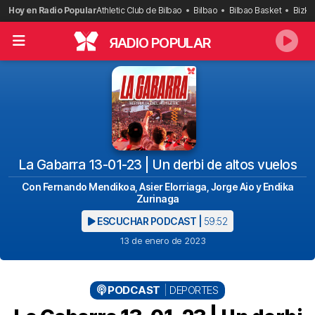
Saltar
Hoy en Radio Popular
Athletic Club de Bilbao
Bilbao
Bilbao Basket
Bizka
al
contenido
R
ADIO POPULAR
La Gabarra 13-01-23 | Un derbi de altos vuelos
Con Fernando Mendikoa, Asier Elorriaga, Jorge Aio y Endika
Zurinaga
ESCUCHAR PODCAST |
59:52
13 de enero de 2023
PODCAST
DEPORTES