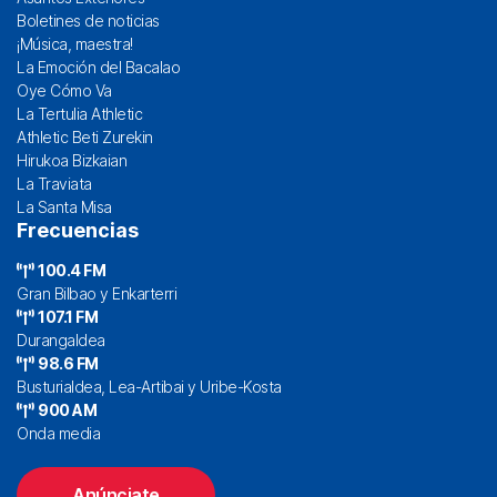
Boletines de noticias
¡Música, maestra!
La Emoción del Bacalao
Oye Cómo Va
La Tertulia Athletic
Athletic Beti Zurekin
Hirukoa Bizkaian
La Traviata
La Santa Misa
Frecuencias
100.4 FM
Gran Bilbao y Enkarterri
107.1 FM
Durangaldea
98.6 FM
Busturialdea, Lea-Artibai y Uribe-Kosta
900 AM
Onda media
Anúnciate