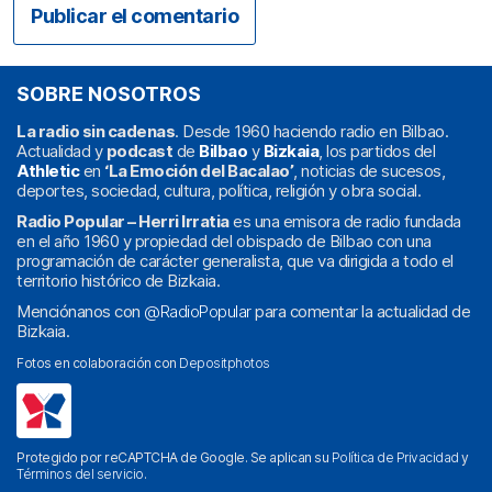
SOBRE NOSOTROS
La radio sin cadenas
. Desde 1960 haciendo radio en Bilbao.
Actualidad y
podcast
de
Bilbao
y
Bizkaia
, los partidos del
Athletic
en
‘La Emoción del Bacalao’
, noticias de sucesos,
deportes, sociedad, cultura, política, religión y obra social.
Radio Popular – Herri Irratia
es una emisora de radio fundada
en el año 1960 y propiedad del obispado de Bilbao con una
programación de carácter generalista, que va dirigida a todo el
territorio histórico de Bizkaia.
Menciónanos con
@RadioPopular
para comentar la actualidad de
Bizkaia.
Fotos en colaboración con
Depositphotos
Protegido por reCAPTCHA de Google. Se aplican su
Política de Privacidad
y
Términos del servicio
.