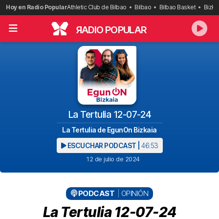
Saltar
Hoy en Radio Popular
Athletic Club de Bilbao
Bilbao
Bilbao Basket
Bizka
al
contenido
R
ADIO POPULAR
La Tertulia 12-07-24
La Tertulia de EgunOn Bizkaia
ESCUCHAR PODCAST |
46:53
12 de julio de 2024
PODCAST
OPINIÓN
La Tertulia 12-07-24