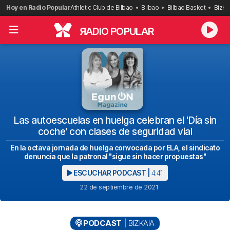
Saltar
Hoy en Radio Popular
Athletic Club de Bilbao
Bilbao
Bilbao Basket
Bizka
al
contenido
R
ADIO POPULAR
Las autoescuelas en huelga celebran el 'Día sin
coche' con clases de seguridad vial
En la octava jornada de huelga convocada por ELA, el sindicato
denuncia que la patronal "sigue sin hacer propuestas"
ESCUCHAR PODCAST |
4:41
22 de septiembre de 2021
PODCAST
BIZKAIA