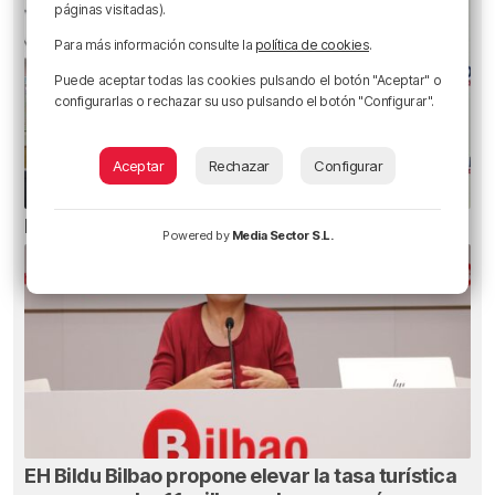
páginas visitadas).
Para más información consulte la
política de cookies
.
Puede aceptar todas las cookies pulsando el botón "Aceptar" o
configurarlas o rechazar su uso pulsando el botón "Configurar".
Aceptar
Rechazar
Configurar
El bilbaíno que opta a un récord Guinness
Powered by
Media Sector S.L.
EH Bildu Bilbao propone elevar la tasa turística