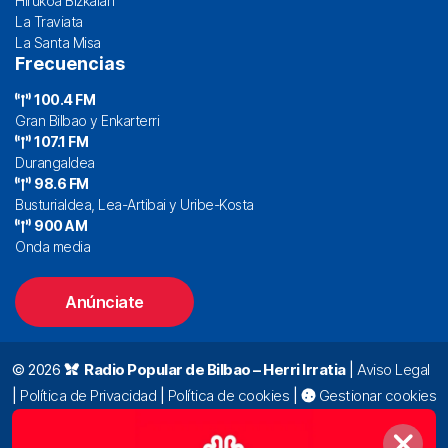
Hirukoa Bizkaian
La Traviata
La Santa Misa
Frecuencias
100.4 FM
Gran Bilbao y Enkarterri
107.1 FM
Durangaldea
98.6 FM
Busturialdea, Lea-Artibai y Uribe-Kosta
900 AM
Onda media
Anúnciate
© 2026
Radio Popular de Bilbao – Herri Irratia
|
Aviso Legal
|
Política de Privacidad
|
Política de cookies
|
Gestionar cookies
Alda. Mazarredo, 47 – 7º 48009 Bilbao |
94 423 92 00
|
oyentes@radiopopular.com