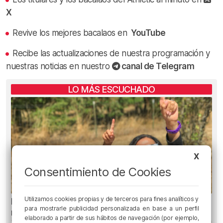
X
Revive los mejores bacalaos en
YouTube
Recibe las actualizaciones de nuestra programación y
nuestras noticias en nuestro
canal de Telegram
LO MÁS ESCUCHADO
X
Consentimiento de Cookies
Utilizamos cookies propias y de terceros para fines analíticos y
El aviso de los pediatras ante el eclipse: una
para mostrarle publicidad personalizada en base a un perfil
mirada puede causar daños irreversibles
elaborado a partir de sus hábitos de navegación (por ejemplo,