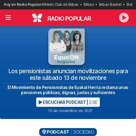
Saltar
Hoy en Radio Popular
Athletic Club de Bilbao
Bilbao
Bilbao Basket
Bizka
al
contenido
R
ADIO POPULAR
Los pensionistas anuncian movilizaciones para
este sábado 13 de noviembre
El Movimiento de Pensionistas de Euskal Herria reclama unas
pensiones públicas, dignas, justas y suficientes
ESCUCHAR PODCAST |
2:36
10 de noviembre de 2021
PODCAST
SOCIEDAD