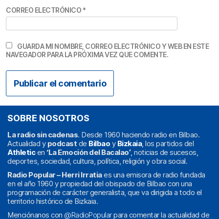
CORREO ELECTRÓNICO
*
GUARDA MI NOMBRE, CORREO ELECTRÓNICO Y WEB EN ESTE
NAVEGADOR PARA LA PRÓXIMA VEZ QUE COMENTE.
SOBRE NOSOTROS
La radio sin cadenas
. Desde 1960 haciendo radio en Bilbao.
Actualidad y
podcast
de
Bilbao
y
Bizkaia
, los partidos del
Athletic
en
‘La Emoción del Bacalao’
, noticias de sucesos,
deportes, sociedad, cultura, política, religión y obra social.
Radio Popular – Herri Irratia
es una emisora de radio fundada
en el año 1960 y propiedad del obispado de Bilbao con una
programación de carácter generalista, que va dirigida a todo el
territorio histórico de Bizkaia.
Menciónanos con
@RadioPopular
para comentar la actualidad de