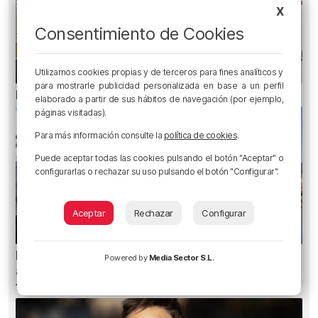
X
Consentimiento de Cookies
Utilizamos cookies propias y de terceros para fines analíticos y
para mostrarle publicidad personalizada en base a un perfil
El bilbaíno que opta a un récord Guinness
elaborado a partir de sus hábitos de navegación (por ejemplo,
páginas visitadas).
Para más información consulte la
política de cookies
.
Puede aceptar todas las cookies pulsando el botón "Aceptar" o
configurarlas o rechazar su uso pulsando el botón "Configurar".
Aceptar
Rechazar
Configurar
Bilbao contará con 37 txosnas, 19 puestos de
Powered by
Media Sector S.L.
artesanía, diez de venta de globos y seis food
trucks en Aste Nagusia