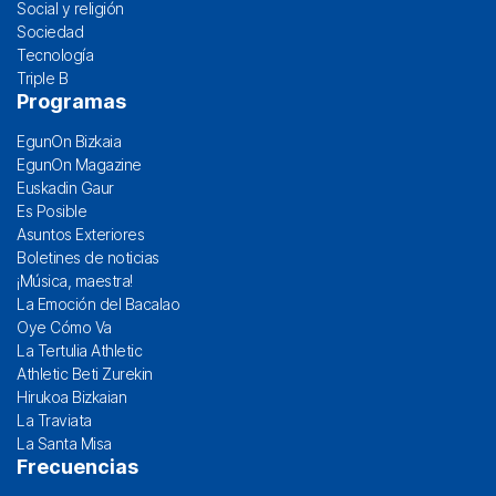
Social y religión
Sociedad
Tecnología
Triple B
Programas
EgunOn Bizkaia
EgunOn Magazine
Euskadin Gaur
Es Posible
Asuntos Exteriores
Boletines de noticias
¡Música, maestra!
La Emoción del Bacalao
Oye Cómo Va
La Tertulia Athletic
Athletic Beti Zurekin
Hirukoa Bizkaian
La Traviata
La Santa Misa
Frecuencias