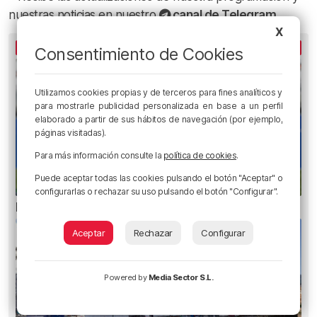
nuestras noticias en nuestro
canal de Telegram
X
LO MÁS ESCUCHADO
Consentimiento de Cookies
Utilizamos cookies propias y de terceros para fines analíticos y
para mostrarle publicidad personalizada en base a un perfil
elaborado a partir de sus hábitos de navegación (por ejemplo,
páginas visitadas).
Para más información consulte la
política de cookies
.
Puede aceptar todas las cookies pulsando el botón "Aceptar" o
configurarlas o rechazar su uso pulsando el botón "Configurar".
Erik Morán: «Bielsa era especial»
Aceptar
Rechazar
Configurar
Powered by
Media Sector S.L.