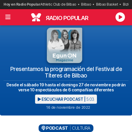
Saltar
Hoy en Radio Popular
Athletic Club de Bilbao
Bilbao
Bilbao Basket
Bizka
al
contenido
R
ADIO POPULAR
Presentamos la programación del Festival de
Títeres de Bilbao
Desde el sábado 19 hasta el domingo 27 de noviembre podrán
verse 10 espectáculos de 6 compañías diferentes
ESCUCHAR PODCAST |
5:03
16 de noviembre de 2022
PODCAST
CULTURA