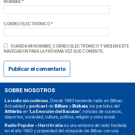
NOMBRE
*
CORREO ELECTRÓNICO
*
GUARDA MI NOMBRE, CORREO ELECTRÓNICO Y WEB EN ESTE
NAVEGADOR PARA LA PRÓXIMA VEZ QUE COMENTE.
SOBRE NOSOTROS
La radio sin cadenas
. Desde 1960 haciendo radio en Bilbao.
Actualidad y
podcast
de
Bilbao
y
Bizkaia
, los partidos del
Athletic
en
‘La Emoción del Bacalao’
, noticias de sucesos,
deportes, sociedad, cultura, política, religión y obra social.
Radio Popular – Herri Irratia
es una emisora de radio fundada
en el año 1960 y propiedad del obispado de Bilbao con una