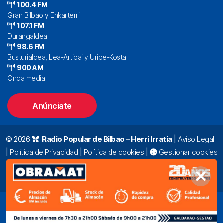
100.4 FM
Gran Bilbao y Enkarterri
107.1 FM
Durangaldea
98.6 FM
Busturialdea, Lea-Artibai y Uribe-Kosta
900 AM
Onda media
Anúnciate
© 2026
Radio Popular de Bilbao – Herri Irratia
|
Aviso Legal
|
Política de Privacidad
|
Política de cookies
|
Gestionar cookies
Alda. Mazarredo, 47 – 7º 48009 Bilbao |
94 423 92 00
|
oyentes@radiopopular.com