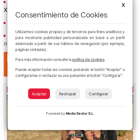
Los titulares y los bacalaos del Athletic al minuto en
X
X
Consentimiento de Cookies
Revive los mejores bacalaos en
YouTube
Utilizamos cookies propias y de terceros para fines analíticos y
Recibe las actualizaciones de nuestra programación y
para mostrarle publicidad personalizada en base a un perfil
nuestras noticias en nuestro
canal de Telegram
elaborado a partir de sus hábitos de navegación (por ejemplo,
páginas visitadas).
Para más información consulte la
política de cookies
.
Puede aceptar todas las cookies pulsando el botón "Aceptar" o
configurarlas o rechazar su uso pulsando el botón "Configurar".
LO MÁS ESCUCHADO
Aceptar
Rechazar
Configurar
Powered by
Media Sector S.L.