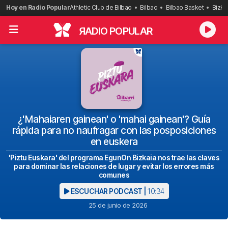
Saltar
Hoy en Radio Popular
Athletic Club de Bilbao
Bilbao
Bilbao Basket
Bizka
al
contenido
R
ADIO POPULAR
¿'Mahaiaren gainean' o 'mahai gainean'? Guía
rápida para no naufragar con las posposiciones
en euskera
'Piztu Euskara' del programa EgunOn Bizkaia nos trae las claves
para dominar las relaciones de lugar y evitar los errores más
comunes
ESCUCHAR PODCAST |
10:34
25 de junio de 2026