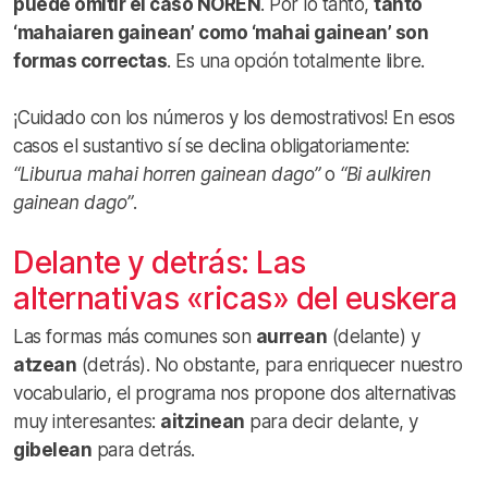
puede omitir el caso NOREN
. Por lo tanto,
tanto
‘mahaiaren gainean’ como ‘mahai gainean’ son
formas correctas
. Es una opción totalmente libre.
¡Cuidado con los números y los demostrativos! En esos
casos el sustantivo sí se declina obligatoriamente:
“Liburua mahai horren gainean dago”
o
“Bi aulkiren
gainean dago”
.
Delante y detrás: Las
alternativas «ricas» del euskera
Las formas más comunes son
aurrean
(delante) y
atzean
(detrás). No obstante, para enriquecer nuestro
vocabulario, el programa nos propone dos alternativas
muy interesantes:
aitzinean
para decir delante, y
gibelean
para detrás.