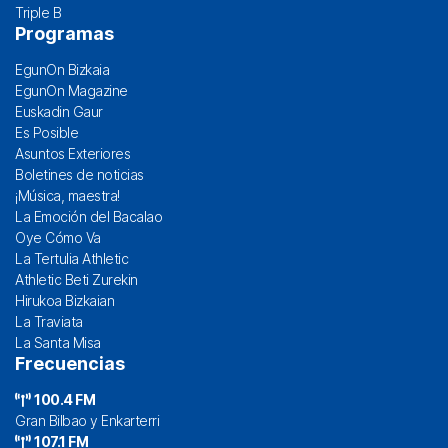
Triple B
Programas
EgunOn Bizkaia
EgunOn Magazine
Euskadin Gaur
Es Posible
Asuntos Exteriores
Boletines de noticias
¡Música, maestra!
La Emoción del Bacalao
Oye Cómo Va
La Tertulia Athletic
Athletic Beti Zurekin
Hirukoa Bizkaian
La Traviata
La Santa Misa
Frecuencias
100.4 FM
Gran Bilbao y Enkarterri
107.1 FM