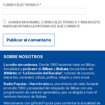
CORREO ELECTRÓNICO
*
GUARDA MI NOMBRE, CORREO ELECTRÓNICO Y WEB EN ESTE
NAVEGADOR PARA LA PRÓXIMA VEZ QUE COMENTE.
SOBRE NOSOTROS
La radio sin cadenas
. Desde 1960 haciendo radio en Bilbao.
Actualidad y
podcast
de
Bilbao
y
Bizkaia
, los partidos del
Athletic
en
‘La Emoción del Bacalao’
, noticias de sucesos,
deportes, sociedad, cultura, política, religión y obra social.
Radio Popular – Herri Irratia
es una emisora de radio fundada
en el año 1960 y propiedad del obispado de Bilbao con una
programación de carácter generalista, que va dirigida a todo el
territorio histórico de Bizkaia.
Menciónanos con
@RadioPopular
para comentar la actualidad de