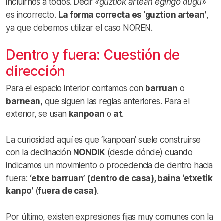
incluirnos a todos. Decir
«guztiok artean egingo dugu»
es incorrecto.
La forma correcta es ‘guztion artean’
,
ya que debemos utilizar el caso NOREN.
Dentro y fuera: Cuestión de
dirección
Para el espacio interior contamos con
barruan
o
barnean
, que siguen las reglas anteriores. Para el
exterior, se usan
kanpoan
o
at
.
La curiosidad aquí es que ‘kanpoan’ suele construirse
con la declinación
NONDIK
(desde dónde) cuando
indicamos un movimiento o procedencia de dentro hacia
fuera:
‘etxe barruan’ (dentro de casa), baina ‘etxetik
kanpo’ (fuera de casa)
.
Por último, existen expresiones fijas muy comunes con la