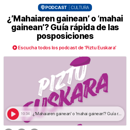
PODCAST
CULTURA
¿’Mahaiaren gainean’ o ‘mahai
gainean’? Guía rápida de las
posposiciones
Escucha todos los podcast de ‘Piztu Euskara’
¿'Mahaiaren gainean' o 'mahai gainean'? Guía rápida para no naufragar con las posposiciones en euskera | ¿’Mahaiaren gainean’ o ‘mahai gainean’? Guía rápida de las posposiciones
10:34