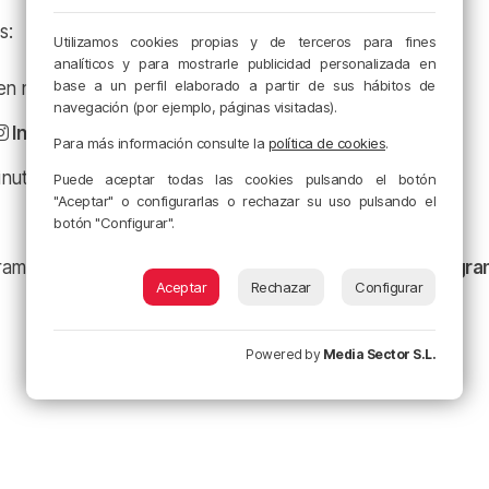
s:
Utilizamos cookies propias y de terceros para fines
analíticos y para mostrarle publicidad personalizada en
base a un perfil elaborado a partir de sus hábitos de
a en nuestro
Facebook
navegación (por ejemplo, páginas visitadas).
Instagram
Para más información consulte la
política de cookies
.
minuto en
X
Puede aceptar todas las cookies pulsando el botón
"Aceptar" o configurarlas o rechazar su uso pulsando el
botón "Configurar".
ramación y nuestras noticias en nuestro
canal de Telegr
Aceptar
Rechazar
Configurar
Powered by
Media Sector S.L.