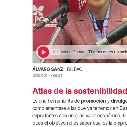
María Garayo: "El atlas no es un ranking, pues el objetivo
11:17
ÁLVARO SANZ
| BILBAO
12/02/2024 • 09:34
Atlas de la sostenibilida
Es una herramienta de
promoción
y
divulg
complementase a las que ya tenemos en
Eu
importantes con un gran valor económico, l
pues el objetivo no es saber cual es la empr