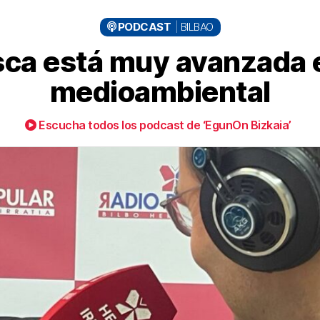
PODCAST
BILBAO
ca está muy avanzada e
medioambiental
Escucha todos los podcast de ‘EgunOn Bizkaia’