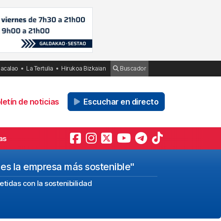
Bacalao
La Tertulia
Hirukoa Bizkaian
Buscador
etín de noticias
Escuchar en directo
as
l es la empresa más sostenible"
idas con la sostenibilidad