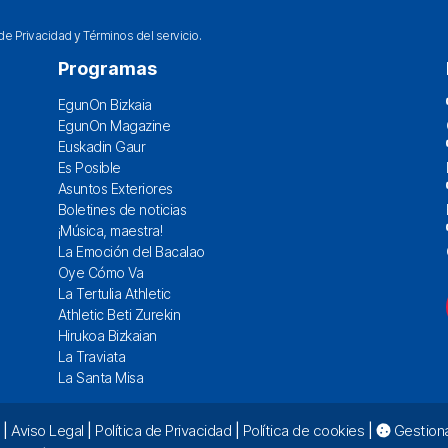
 de Privacidad
y
Términos del servicio
.
Programas
EgunOn Bizkaia
EgunOn Magazine
Euskadin Gaur
Es Posible
Asuntos Exteriores
Boletines de noticias
¡Música, maestra!
La Emoción del Bacalao
Oye Cómo Va
La Tertulia Athletic
Athletic Beti Zurekin
Hirukoa Bizkaian
La Traviata
La Santa Misa
|
Aviso Legal
|
Política de Privacidad
|
Política de cookies
|
Gestiona