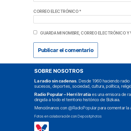
CORREO ELECTRÓNICO
*
GUARDA MI NOMBRE, CORREO ELECTRÓNICO Y 
SOBRE NOSOTROS
La radio sin cadenas
. Desde 1960 haciendo radio 
sucesos, deportes, sociedad, cultura, política, religi
Radio Popular – Herri Irratia
es una emisora de ra
dirigida a todo el territorio histórico de Bizkaia.
Menciónanos con
@RadioPopular
para comentar la a
Fotos en colaboración con
Depositphotos