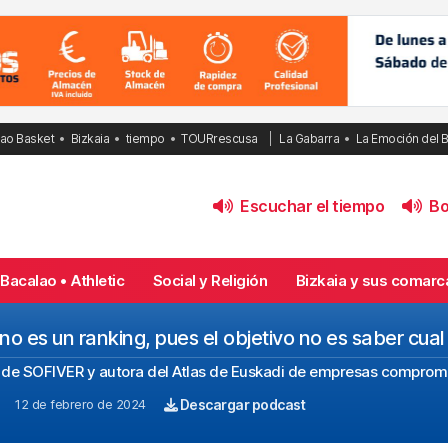
bao Basket
Bizkaia
tiempo
TOURrescusa
La Gabarra
La Emoción del 
Escuchar el tiempo
Bol
Bacalao • Athletic
Social y Religión
Bizkaia y sus comarc
 no es un ranking, pues el objetivo no es saber cua
de SOFIVER y autora del Atlas de Euskadi de empresas compromet
12 de febrero de 2024
Descargar podcast