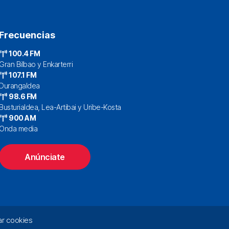
Frecuencias
100.4 FM
Gran Bilbao y Enkarterri
107.1 FM
Durangaldea
98.6 FM
Busturialdea, Lea-Artibai y Uribe-Kosta
900 AM
Onda media
Anúnciate
r cookies