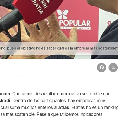
 no es saber cual es la empresa más sostenible" | La empresa vasca está muy avanzada en planificación medioambien
d
ación
. Queríamos desarrollar una iniciativa sostenible que
skadi
. Dentro de los participantes, hay empresas muy
o cual suma muchos enteros al
atlas
. El atlas no es un ranking
esa más sostenible. Pese a que utilicemos indicadores