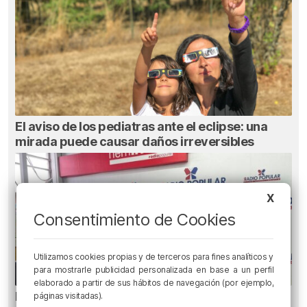
El aviso de los pediatras ante el eclipse: una
mirada puede causar daños irreversibles
X
Consentimiento de Cookies
Utilizamos cookies propias y de terceros para fines analíticos y
para mostrarle publicidad personalizada en base a un perfil
elaborado a partir de sus hábitos de navegación (por ejemplo,
El bilbaíno que opta a un récord Guinness
páginas visitadas).