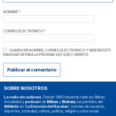
NOMBRE
*
CORREO ELECTRÓNICO
*
GUARDA MI NOMBRE, CORREO ELECTRÓNICO Y WEB EN ESTE
NAVEGADOR PARA LA PRÓXIMA VEZ QUE COMENTE.
SOBRE NOSOTROS
La radio sin cadenas
. Desde 1960 haciendo radio en Bilbao.
Actualidad y
podcast
de
Bilbao
y
Bizkaia
, los partidos del
Athletic
en
‘La Emoción del Bacalao’
, noticias de sucesos,
deportes, sociedad, cultura, política, religión y obra social.