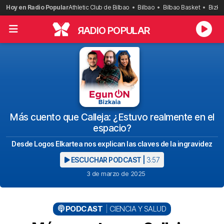
Saltar
Hoy en Radio Popular
Athletic Club de Bilbao
Bilbao
Bilbao Basket
Bizka
al
contenido
R
ADIO POPULAR
Más cuento que Calleja: ¿Estuvo realmente en el
espacio?
Desde Logos Elkartea nos explican las claves de la ingravidez
ESCUCHAR PODCAST |
3:57
3 de marzo de 2025
PODCAST
CIENCIA Y SALUD