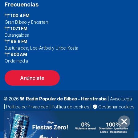
Frecuencias
100.4 FM
Gran Bilbao y Enkarterri
107.1 FM
Durangaldea
98.6 FM
Busturialdea, Lea-Artibai y Uribe-Kosta
900 AM
Onda media
Anúnciate
© 2026
Radio Popular de Bilbao – Herri Irratia
|
Aviso Legal
|
Política de Privacidad
|
Política de cookies
|
Gestionar cookies
Alda. Mazarredo, 47 – 7º 48009 Bilbao |
94 423 92 00
|
oyentes@radiopopular.com