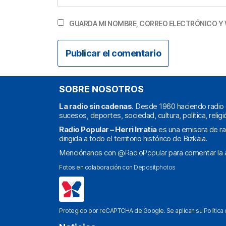
GUARDA MI NOMBRE, CORREO ELECTRÓNICO Y 
SOBRE NOSOTROS
La radio sin cadenas
. Desde 1960 haciendo radio 
sucesos, deportes, sociedad, cultura, política, religi
Radio Popular – Herri Irratia
es una emisora de ra
dirigida a todo el territorio histórico de Bizkaia.
Menciónanos con
@RadioPopular
para comentar la a
Fotos en colaboración con
Depositphotos
Protegido por reCAPTCHA de Google. Se aplican su
Política