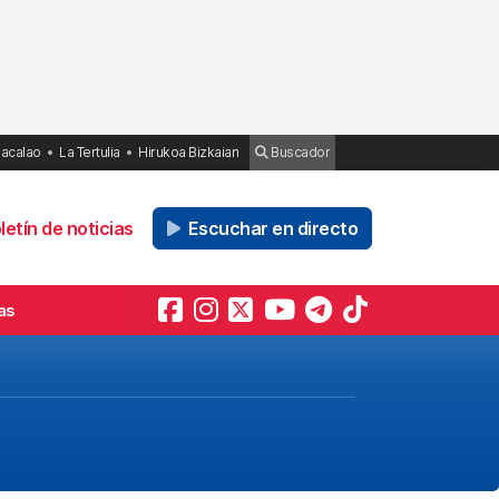
Bacalao
La Tertulia
Hirukoa Bizkaian
Buscador
etín de noticias
Escuchar en directo
as