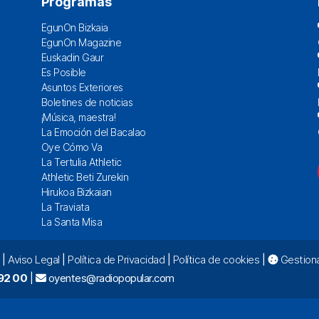
Programas
EgunOn Bizkaia
EgunOn Magazine
Euskadin Gaur
Es Posible
Asuntos Exteriores
Boletines de noticias
¡Música, maestra!
La Emoción del Bacalao
Oye Cómo Va
La Tertulia Athletic
Athletic Beti Zurekin
Hirukoa Bizkaian
La Traviata
La Santa Misa
|
Aviso Legal
|
Política de Privacidad
|
Política de cookies
|
Gestiona
92 00
|
oyentes@radiopopular.com