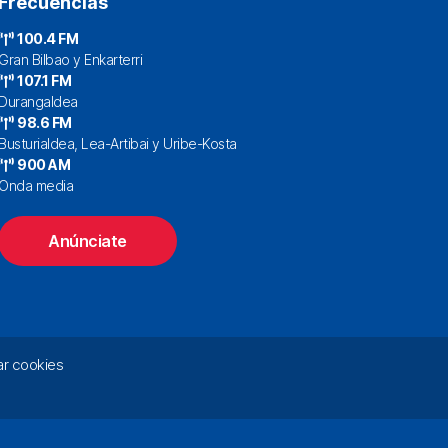
Frecuencias
100.4 FM
Gran Bilbao y Enkarterri
107.1 FM
Durangaldea
98.6 FM
Busturialdea, Lea-Artibai y Uribe-Kosta
900 AM
Onda media
Anúnciate
r cookies