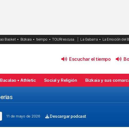
bao Basket
Bizkaia
tiempo
TOURrescusa
La Gabarra
La Emoción del 
Escuchar el tiempo
Bol
Bacalao • Athletic
Social y Religión
Bizkaia y sus comarc
erias
11 de mayo de 2026
Descargar podcast