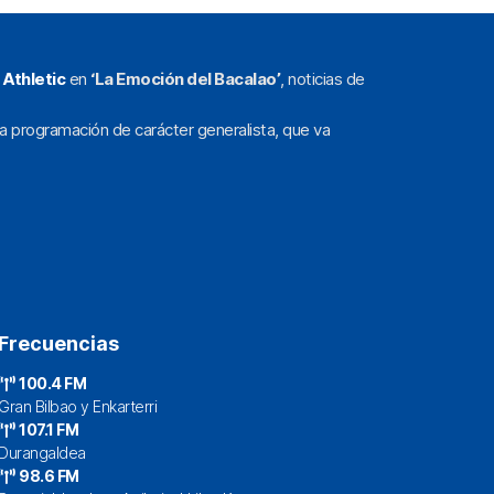
l
Athletic
en
‘La Emoción del Bacalao’
, noticias de
a programación de carácter generalista, que va
Frecuencias
100.4 FM
Gran Bilbao y Enkarterri
107.1 FM
Durangaldea
98.6 FM