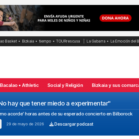
bao Basket
Bizkaia
tiempo
TOURrescusa
La Gabarra
La Emoción del 
Bacalao • Athletic
Social y Religión
Bizkaia y sus comarc
"No hay que tener miedo a experimentar"
ltimo acorde' horas antes de su esperado concierto en Bilborock
29 de mayo de 2026
Descargar podcast