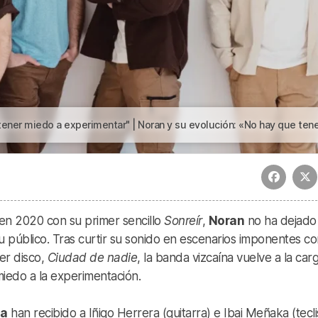
iedo a experimentar" | Noran y su evolución: «No hay que tener miedo a experimenta
en 2020 con su primer sencillo
Sonreír
,
Noran
no ha dejado
u público. Tras curtir su sonido en escenarios imponentes c
er disco,
Ciudad de nadie
, la banda vizcaína vuelve a la car
miedo a la experimentación.
ia
han recibido a Iñigo Herrera (guitarra) e Ibai Meñaka (tecli