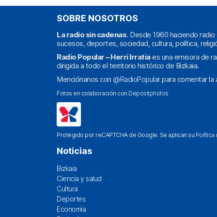
SOBRE NOSOTROS
La radio sin cadenas
. Desde 1960 haciendo radio 
sucesos, deportes, sociedad, cultura, política, religi
Radio Popular – Herri Irratia
es una emisora de ra
dirigida a todo el territorio histórico de Bizkaia.
Menciónanos con
@RadioPopular
para comentar la a
Fotos en colaboración con
Depositphotos
Protegido por reCAPTCHA de Google. Se aplican su
Política
Noticias
Bizkaia
Ciencia y salud
Cultura
Deportes
Economía