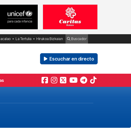
Bacalao
La Tertulia
Hirukoa Bizkaian
Buscador
Escuchar en directo
as