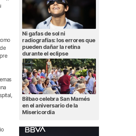
u
Ni gafas de sol ni
 como
radiografías: los errores que
pueden dañar la retina
nde
durante el eclipse
mpre
remas
una
pital,
Bilbao celebra San Mamés
en el aniversario de la
Misericordia
io