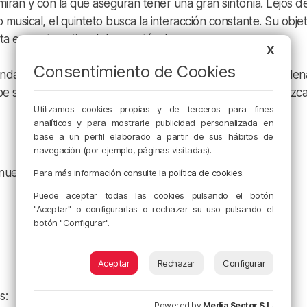
miran y con la que aseguran tener una gran sintonía. Lejos d
musical, el quinteto busca la interacción constante. Su objet
rta en parte activa del espectáculo.
X
Consentimiento de Cookies
anda ha lanzado un último aviso, garantizando una noche lle
e si alguna sorpresa) y el mejor pop-rock de la escena vizca
Utilizamos cookies propias y de terceros para fines
analíticos y para mostrarle publicidad personalizada en
base a un perfil elaborado a partir de sus hábitos de
navegación (por ejemplo, páginas visitadas).
 nuestros canales de podcast:
Para más información consulte la
política de cookies
.
Puede aceptar todas las cookies pulsando el botón
"Aceptar" o configurarlas o rechazar su uso pulsando el
botón "Configurar".
Aceptar
Rechazar
Configurar
s:
Powered by
Media Sector S.L.