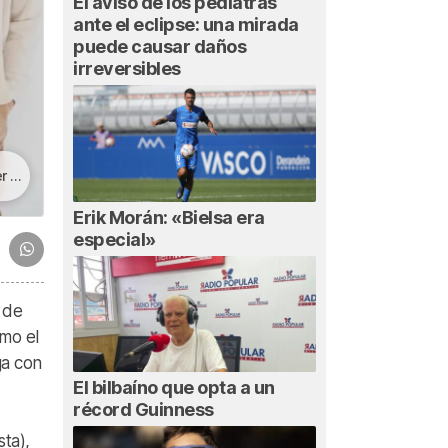
El aviso de los pediatras
ante el eclipse: una mirada
puede causar daños
irreversibles
r»
Erik Morán: «Bielsa era
especial»
 de
omo el
ga con
El bilbaíno que opta a un
récord Guinness
sta),