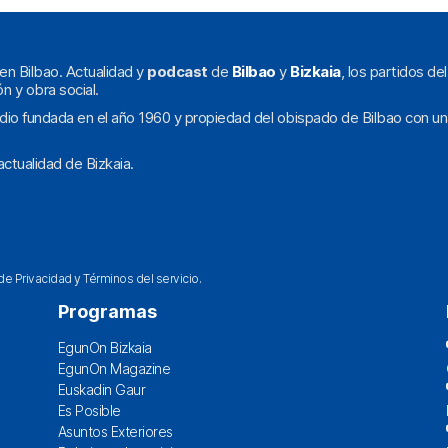
en Bilbao. Actualidad y
podcast
de
Bilbao
y
Bizkaia
, los partidos de
ón y obra social.
dio fundada en el año 1960 y propiedad del obispado de Bilbao con un
ctualidad de Bizkaia.
 de Privacidad
y
Términos del servicio
.
Programas
EgunOn Bizkaia
EgunOn Magazine
Euskadin Gaur
Es Posible
Asuntos Exteriores