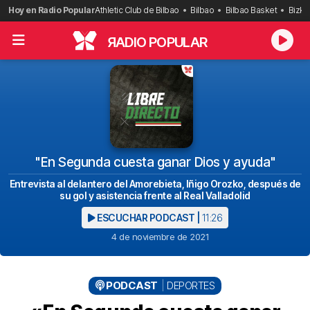
Saltar
Hoy en Radio Popular
Athletic Club de Bilbao
Bilbao
Bilbao Basket
Bizka
al
contenido
R
ADIO POPULAR
"En Segunda cuesta ganar Dios y ayuda"
Entrevista al delantero del Amorebieta, Iñigo Orozko, después de
su gol y asistencia frente al Real Valladolid
ESCUCHAR PODCAST |
11:26
4 de noviembre de 2021
PODCAST
DEPORTES