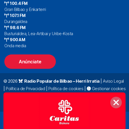
100.4 FM
Gran Bilbao y Enkarterri
107.1 FM
Durangaldea
98.6 FM
Busturialdea, Lea-Artibai y Uribe-Kosta
900 AM
Onda media
Anúnciate
© 2026
Radio Popular de Bilbao – Herri Irratia
|
Aviso Legal
|
Política de Privacidad
|
Política de cookies
|
Gestionar cookies
Alda. Mazarredo, 47 – 7º 48009 Bilbao |
94 423 92 00
|
oyentes@radiopopular.com