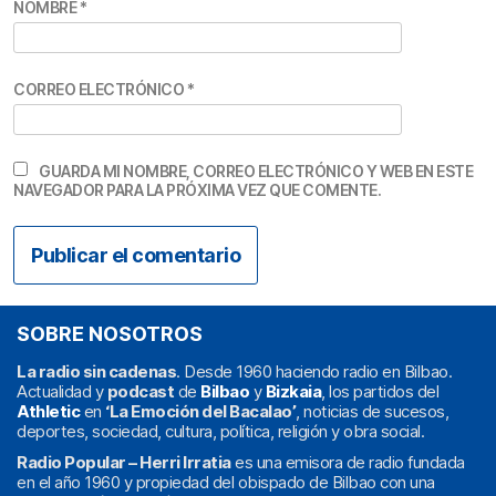
NOMBRE
*
CORREO ELECTRÓNICO
*
GUARDA MI NOMBRE, CORREO ELECTRÓNICO Y WEB EN ESTE
NAVEGADOR PARA LA PRÓXIMA VEZ QUE COMENTE.
SOBRE NOSOTROS
La radio sin cadenas
. Desde 1960 haciendo radio en Bilbao.
Actualidad y
podcast
de
Bilbao
y
Bizkaia
, los partidos del
Athletic
en
‘La Emoción del Bacalao’
, noticias de sucesos,
deportes, sociedad, cultura, política, religión y obra social.
Radio Popular – Herri Irratia
es una emisora de radio fundada
en el año 1960 y propiedad del obispado de Bilbao con una