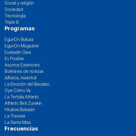
Social y religión
Sociedad
Tecnología
Triple B
Programas
EgunOn Bizkaia
EgunOn Magazine
Euskadin Gaur
Es Posible
Asuntos Exteriores
Boletines de noticias
¡Música, maestra!
La Emoción del Bacalao
Oye Cómo Va
La Tertulia Athletic
Athletic Beti Zurekin
Hirukoa Bizkaian
La Traviata
La Santa Misa
Frecuencias