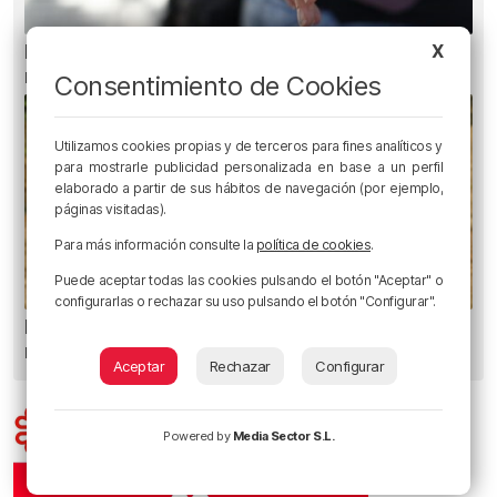
X
Bilbao valora la futura ley antitabaco: «Me han
regañado»
Consentimiento de Cookies
Utilizamos cookies propias y de terceros para fines analíticos y
para mostrarle publicidad personalizada en base a un perfil
elaborado a partir de sus hábitos de navegación (por ejemplo,
páginas visitadas).
Para más información consulte la
política de cookies
.
Puede aceptar todas las cookies pulsando el botón "Aceptar" o
configurarlas o rechazar su uso pulsando el botón "Configurar".
El aviso de los pediatras ante el eclipse: una
mirada puede causar daños irreversibles
Aceptar
Rechazar
Configurar
Powered by
Media Sector S.L.