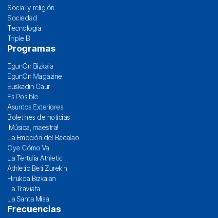
Social y religión
Sociedad
Tecnología
Triple B
Programas
EgunOn Bizkaia
EgunOn Magazine
Euskadin Gaur
Es Posible
Asuntos Exteriores
Boletines de noticias
¡Música, maestra!
La Emoción del Bacalao
Oye Cómo Va
La Tertulia Athletic
Athletic Beti Zurekin
Hirukoa Bizkaian
La Traviata
La Santa Misa
Frecuencias