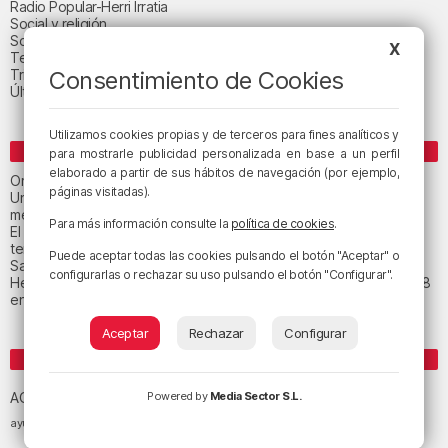
Radio Popular-Herri Irratia
Social y religión
Sociedad
X
Tecnología
Triple B
Consentimiento de Cookies
Última hora
Utilizamos cookies propias y de terceros para fines analíticos y
ENTRADAS RECIENTES
para mostrarle publicidad personalizada en base a un perfil
elaborado a partir de sus hábitos de navegación (por ejemplo,
Orio calma la tormenta
páginas visitadas).
Un total de 124 centros de Infantil y Primaria de Euskadi realizarán
mejoras con una inversión de 19,3 millones
Para más información consulte la
política de cookies
.
El tiempo este viernes en Bizkaia: subida notable de las
temperaturas máximas
Puede aceptar todas las cookies pulsando el botón "Aceptar" o
San Juan de Gaztelugatxe cerrará el día del eclipse
configurarlas o rechazar su uso pulsando el botón "Configurar".
Heridas dos personas en un accidente entre tres vehículos en la A8
en Muskiz
Aceptar
Rechazar
Configurar
ETIQUETAS
Athletic Club de Bilbao
Athletic Club
ACB
Powered by
Media Sector S.L.
baloncesto
BEC (Bilbao
ayuntamiento de Bilbao
Barakaldo
Basauri