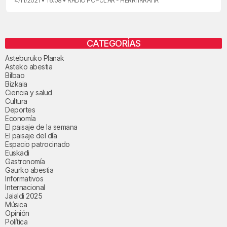
4/11/2021 • 16:08 • RADIO POPULAR - HERRI IRRATIA
CATEGORÍAS
Asteburuko Planak
Asteko abestia
Bilbao
Bizkaia
Ciencia y salud
Cultura
Deportes
Economía
El paisaje de la semana
El paisaje del día
Espacio patrocinado
Euskadi
Gastronomía
Gaurko abestia
Informativos
Internacional
Jaialdi 2025
Música
Opinión
Política