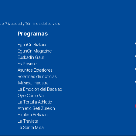
 de Privacidad
y
Términos del servicio
.
Programas
EgunOn Bizkaia
EgunOn Magazine
Euskadin Gaur
Es Posible
Asuntos Exteriores
Boletines de noticias
¡Música, maestra!
La Emoción del Bacalao
Oye Cómo Va
La Tertulia Athletic
Athletic Beti Zurekin
Hirukoa Bizkaian
La Traviata
La Santa Misa