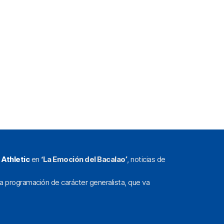
l
Athletic
en
‘La Emoción del Bacalao’
, noticias de
a programación de carácter generalista, que va