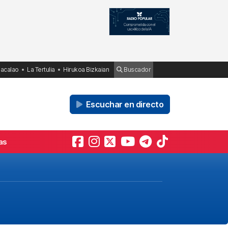
Bacalao
La Tertulia
Hirukoa Bizkaian
Buscador
Escuchar en directo
as