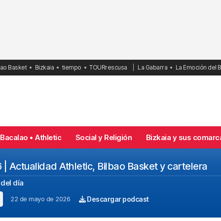
bao Basket
Bizkaia
tiempo
TOURrescusa
La Gabarra
La Emoción del 
Bacalao • Athletic
Social y Religión
Bizkaia y sus comarc
 Actualidad Athletic, Bilbao Basket y cartelera
del día
22 de mayo de 2026
Descargar podcast