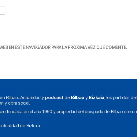
WEB EN ESTE NAVEGADOR PARA LA PRÓXIMA VEZ QUE COMENTE.
en Bilbao. Actualidad y
podcast
de
Bilbao
y
Bizkaia
, los partidos de
ón y obra social.
dio fundada en el año 1960 y propiedad del obispado de Bilbao con un
ctualidad de Bizkaia.