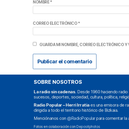
NOMBRE
*
CORREO ELECTRÓNICO
*
GUARDA MI NOMBRE, CORREO ELECTRÓNICO Y 
SOBRE NOSOTROS
La radio sin cadenas
. Desde 1960 haciendo radio 
sucesos, deportes, sociedad, cultura, política, religi
Radio Popular – Herri Irratia
es una emisora de ra
dirigida a todo el territorio histórico de Bizkaia.
Menciónanos con
@RadioPopular
para comentar la a
Fotos en colaboración con
Depositphotos