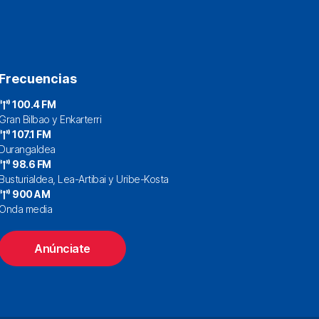
Frecuencias
100.4 FM
Gran Bilbao y Enkarterri
107.1 FM
Durangaldea
98.6 FM
Busturialdea, Lea-Artibai y Uribe-Kosta
900 AM
Onda media
Anúnciate