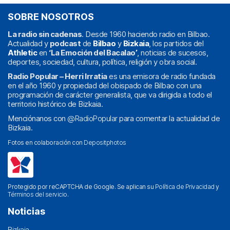
SOBRE NOSOTROS
La radio sin cadenas
. Desde 1960 haciendo radio en Bilbao.
Actualidad y
podcast
de
Bilbao
y
Bizkaia
, los partidos del
Athletic
en
‘La Emoción del Bacalao’
, noticias de sucesos,
deportes, sociedad, cultura, política, religión y obra social.
Radio Popular – Herri Irratia
es una emisora de radio fundada
en el año 1960 y propiedad del obispado de Bilbao con una
programación de carácter generalista, que va dirigida a todo el
territorio histórico de Bizkaia.
Menciónanos con
@RadioPopular
para comentar la actualidad de
Bizkaia.
Fotos en colaboración con
Depositphotos
Protegido por reCAPTCHA de Google. Se aplican su
Política de Privacidad
y
Términos del servicio
.
Noticias
Bizkaia