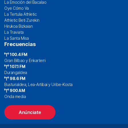
La Emoción del Bacalao
Oye Cómo Va
La Tertulia Athletic
Athletic Beti Zurekin
Hirukoa Bizkaian
La Traviata
La Santa Misa
Frecuencias
100.4 FM
Gran Bilbao y Enkarterri
107.1 FM
Durangaldea
98.6 FM
Busturialdea, Lea-Artibai y Uribe-Kosta
900 AM
Onda media
Anúnciate