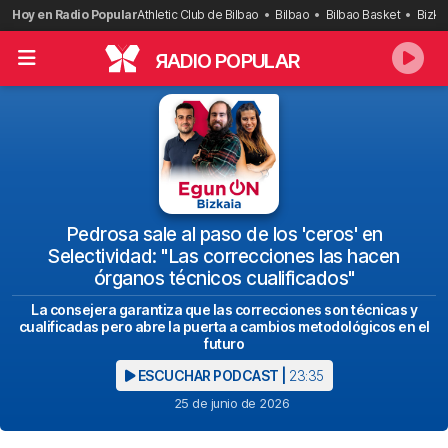
Saltar
Hoy en Radio Popular
Athletic Club de Bilbao
Bilbao
Bilbao Basket
Bizka
al
contenido
R
ADIO POPULAR
Pedrosa sale al paso de los 'ceros' en
Selectividad: "Las correcciones las hacen
órganos técnicos cualificados"
La consejera garantiza que las correcciones son técnicas y
cualificadas pero abre la puerta a cambios metodológicos en el
futuro
ESCUCHAR PODCAST |
23:35
25 de junio de 2026