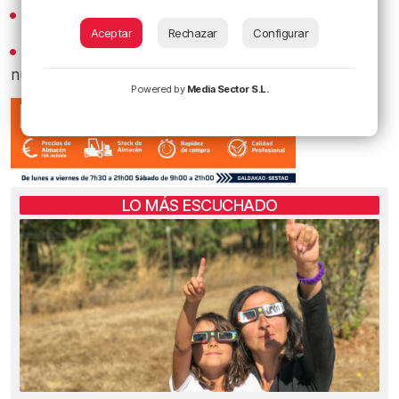
Revive los mejores bacalaos en
YouTube
Aceptar
Rechazar
Configurar
Recibe las actualizaciones de nuestra programación y
nuestras noticias en nuestro
canal de Telegram
Powered by
Media Sector S.L.
LO MÁS ESCUCHADO