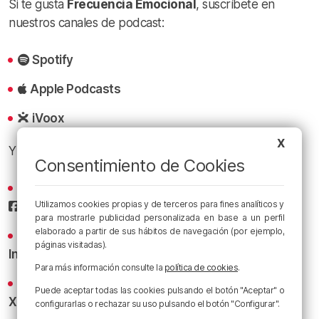
Si te gusta
Frecuencia Emocional
, suscríbete en
nuestros canales de podcast:
Spotify
Apple Podcasts
iVoox
X
Y sigue a
Radio Popular
en las redes sociales:
Consentimiento de Cookies
Sigue todas las noticias de Bilbao y Bizkaia en nuestro
Utilizamos cookies propias y de terceros para fines analíticos y
Facebook
para mostrarle publicidad personalizada en base a un perfil
elaborado a partir de sus hábitos de navegación (por ejemplo,
Conoce la radio desde dentro en nuestro
páginas visitadas).
Instagram
Para más información consulte la
política de cookies
.
Los titulares y los bacalaos del Athletic al minuto en
Puede aceptar todas las cookies pulsando el botón "Aceptar" o
X
configurarlas o rechazar su uso pulsando el botón "Configurar".