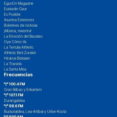
EgunOn Magazine
Euskadin Gaur
Es Posible
Asuntos Exteriores
Boletines de noticias
¡Música, maestra!
La Emoción del Bacalao
Oye Cómo Va
La Tertulia Athletic
Athletic Beti Zurekin
Hirukoa Bizkaian
La Traviata
La Santa Misa
Frecuencias
100.4 FM
Gran Bilbao y Enkarterri
107.1 FM
Durangaldea
98.6 FM
Busturialdea, Lea-Artibai y Uribe-Kosta
900 AM