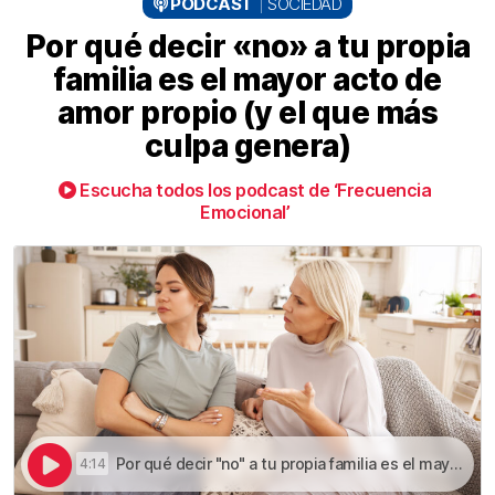
PODCAST
SOCIEDAD
Por qué decir «no» a tu propia
familia es el mayor acto de
amor propio (y el que más
culpa genera)
Escucha todos los podcast de ‘Frecuencia
Emocional’
Por qué decir "no" a tu propia familia es el mayor acto de amor propio (y el que más culpa genera) | Por qué decir «no» a tu propia familia es el mayor acto de amor propio (y el que más culpa genera)
4:14