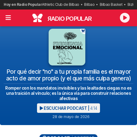
Saltar
Hoy en Radio Popular
Athletic Club de Bilbao
Bilbao
Bilbao Basket
Bizka
al
contenido
R
ADIO POPULAR
Por qué decir "no" a tu propia familia es el mayor
acto de amor propio (y el que más culpa genera)
Romper con los mandatos invisibles y las lealtades ciegas no es
una traición al vínculo; es la única vía para construir relaciones
afectivas
ESCUCHAR PODCAST |
4:14
28 de mayo de 2026