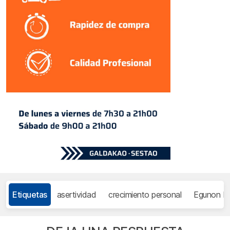
Etiquetas
asertividad
crecimiento personal
Egunon Bi