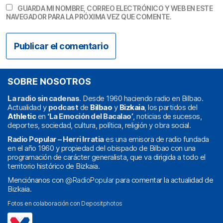
GUARDA MI NOMBRE, CORREO ELECTRÓNICO Y WEB EN ESTE
NAVEGADOR PARA LA PRÓXIMA VEZ QUE COMENTE.
SOBRE NOSOTROS
La radio sin cadenas
. Desde 1960 haciendo radio en Bilbao.
Actualidad y
podcast
de
Bilbao
y
Bizkaia
, los partidos del
Athletic
en
‘La Emoción del Bacalao’
, noticias de sucesos,
deportes, sociedad, cultura, política, religión y obra social.
Radio Popular – Herri Irratia
es una emisora de radio fundada
en el año 1960 y propiedad del obispado de Bilbao con una
programación de carácter generalista, que va dirigida a todo el
territorio histórico de Bizkaia.
Menciónanos con
@RadioPopular
para comentar la actualidad de
Bizkaia.
Fotos en colaboración con
Depositphotos