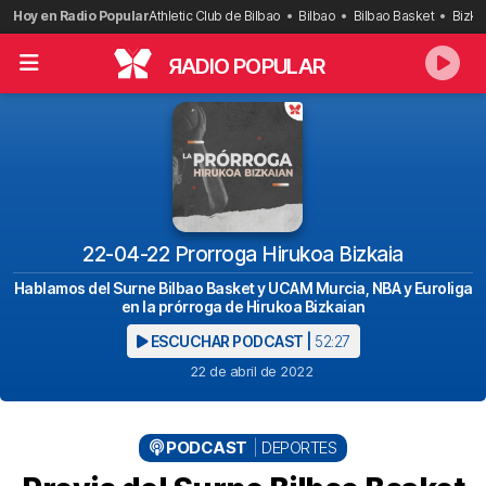
Saltar
Hoy en Radio Popular
Athletic Club de Bilbao
Bilbao
Bilbao Basket
Bizka
al
contenido
R
ADIO POPULAR
22-04-22 Prorroga Hirukoa Bizkaia
Hablamos del Surne Bilbao Basket y UCAM Murcia, NBA y Euroliga
en la prórroga de Hirukoa Bizkaian
ESCUCHAR PODCAST |
52:27
22 de abril de 2022
PODCAST
DEPORTES