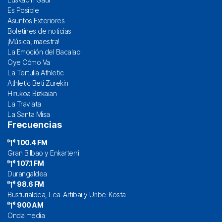
Es Posible
Asuntos Exteriores
Boletines de noticias
¡Música, maestra!
La Emoción del Bacalao
Oye Cómo Va
La Tertulia Athletic
Athletic Beti Zurekin
Hirukoa Bizkaian
La Traviata
La Santa Misa
Frecuencias
100.4 FM
Gran Bilbao y Enkarterri
107.1 FM
Durangaldea
98.6 FM
Busturialdea, Lea-Artibai y Uribe-Kosta
900 AM
Onda media