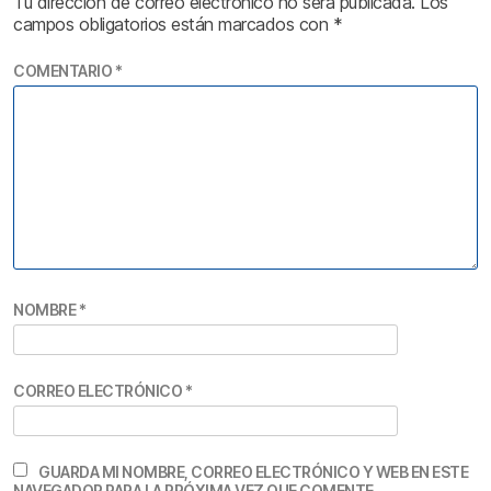
Tu dirección de correo electrónico no será publicada.
Los
campos obligatorios están marcados con
*
COMENTARIO
*
NOMBRE
*
CORREO ELECTRÓNICO
*
GUARDA MI NOMBRE, CORREO ELECTRÓNICO Y WEB EN ESTE
NAVEGADOR PARA LA PRÓXIMA VEZ QUE COMENTE.