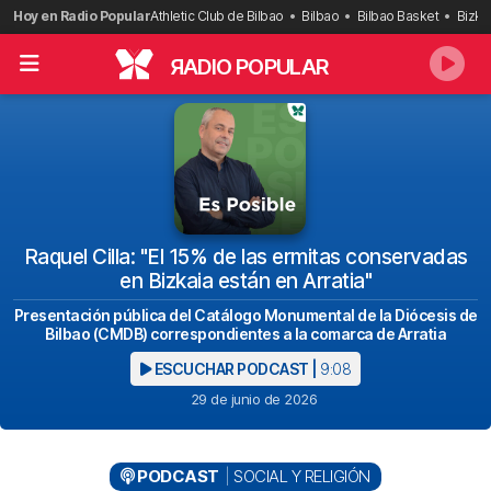
Saltar
Hoy en Radio Popular
Athletic Club de Bilbao
Bilbao
Bilbao Basket
Bizka
al
contenido
R
ADIO POPULAR
Raquel Cilla: "El 15% de las ermitas conservadas
en Bizkaia están en Arratia"
Presentación pública del Catálogo Monumental de la Diócesis de
Bilbao (CMDB) correspondientes a la comarca de Arratia
ESCUCHAR PODCAST |
9:08
29 de junio de 2026
PODCAST
SOCIAL Y RELIGIÓN