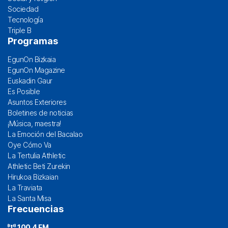
Sociedad
Tecnología
Triple B
Programas
EgunOn Bizkaia
EgunOn Magazine
Euskadin Gaur
Es Posible
Asuntos Exteriores
Boletines de noticias
¡Música, maestra!
La Emoción del Bacalao
Oye Cómo Va
La Tertulia Athletic
Athletic Beti Zurekin
Hirukoa Bizkaian
La Traviata
La Santa Misa
Frecuencias
100.4 FM