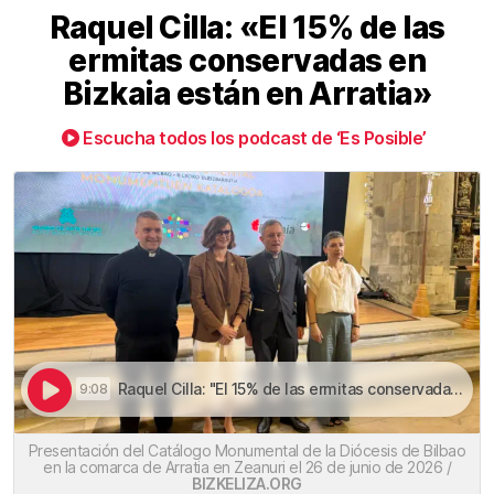
Raquel Cilla: «El 15% de las
ermitas conservadas en
Bizkaia están en Arratia»
Escucha todos los podcast de ‘Es Posible’
Raquel Cilla: "El 15% de las ermitas conservadas en Bizkaia están en Arratia" | Raquel Cilla: «El 15% de las ermitas conservadas en Bizkaia están en Arratia»
9:08
Presentación del Catálogo Monumental de la Diócesis de Bilbao
en la comarca de Arratia en Zeanuri el 26 de junio de 2026 /
BIZKELIZA.ORG