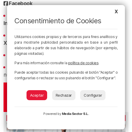
Facebook
X
Conoce la radio desde dentro en nuestro
Consentimiento de Cookies
Instagram
Los titulares y los bacalaos del Athletic al minuto en
Utilizamos cookies propias y de terceros para fines analíticos y
X
para mostrarle publicidad personalizada en base a un perfil
elaborado a partir de sus hábitos de navegación (por ejemplo,
páginas visitadas).
Revive los mejores bacalaos en
YouTube
Para más información consulte la
política de cookies
.
Recibe las actualizaciones de nuestra programación y
Puede aceptar todas las cookies pulsando el botón "Aceptar" o
nuestras noticias en nuestro
canal de Telegram
configurarlas o rechazar su uso pulsando el botón "Configurar".
Aceptar
Rechazar
Configurar
Powered by
Media Sector S.L.
LO MÁS ESCUCHADO