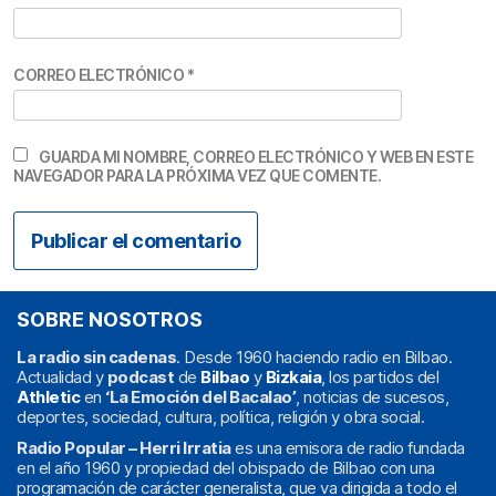
CORREO ELECTRÓNICO
*
GUARDA MI NOMBRE, CORREO ELECTRÓNICO Y WEB EN ESTE
NAVEGADOR PARA LA PRÓXIMA VEZ QUE COMENTE.
SOBRE NOSOTROS
La radio sin cadenas
. Desde 1960 haciendo radio en Bilbao.
Actualidad y
podcast
de
Bilbao
y
Bizkaia
, los partidos del
Athletic
en
‘La Emoción del Bacalao’
, noticias de sucesos,
deportes, sociedad, cultura, política, religión y obra social.
Radio Popular – Herri Irratia
es una emisora de radio fundada
en el año 1960 y propiedad del obispado de Bilbao con una
programación de carácter generalista, que va dirigida a todo el