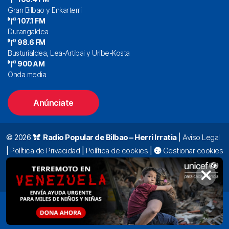
Gran Bilbao y Enkarterri
107.1 FM
Durangaldea
98.6 FM
Busturialdea, Lea-Artibai y Uribe-Kosta
900 AM
Onda media
Anúnciate
© 2026
Radio Popular de Bilbao – Herri Irratia
|
Aviso Legal
|
Política de Privacidad
|
Política de cookies
|
Gestionar cookies
Alda. Mazarredo, 47 – 7º 48009 Bilbao |
94 423 92 00
|
oyentes@radiopopular.com