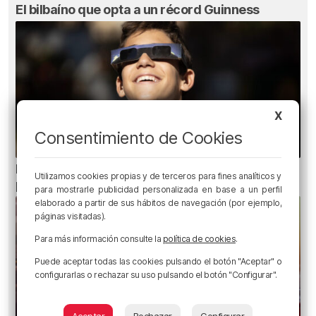
El bilbaíno que opta a un récord Guinness
X
Consentimiento de Cookies
Ni gafas de sol ni radiografías: los errores que
Utilizamos cookies propias y de terceros para fines analíticos y
pueden dañar la retina durante el eclipse
para mostrarle publicidad personalizada en base a un perfil
elaborado a partir de sus hábitos de navegación (por ejemplo,
páginas visitadas).
Para más información consulte la
política de cookies
.
Puede aceptar todas las cookies pulsando el botón "Aceptar" o
configurarlas o rechazar su uso pulsando el botón "Configurar".
Aceptar
Rechazar
Configurar