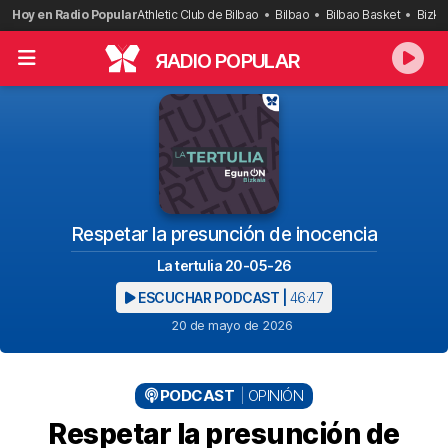
Saltar
Hoy en Radio Popular
Athletic Club de Bilbao
Bilbao
Bilbao Basket
Bizka
al
contenido
R
ADIO POPULAR
Respetar la presunción de inocencia
La tertulia 20-05-26
ESCUCHAR PODCAST |
46:47
20 de mayo de 2026
PODCAST
OPINIÓN
Respetar la presunción de