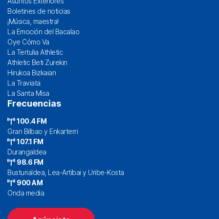
Asuntos Exteriores
Boletines de noticias
¡Música, maestra!
La Emoción del Bacalao
Oye Cómo Va
La Tertulia Athletic
Athletic Beti Zurekin
Hirukoa Bizkaian
La Traviata
La Santa Misa
Frecuencias
100.4 FM
Gran Bilbao y Enkarterri
107.1 FM
Durangaldea
98.6 FM
Busturialdea, Lea-Artibai y Uribe-Kosta
900 AM
Onda media