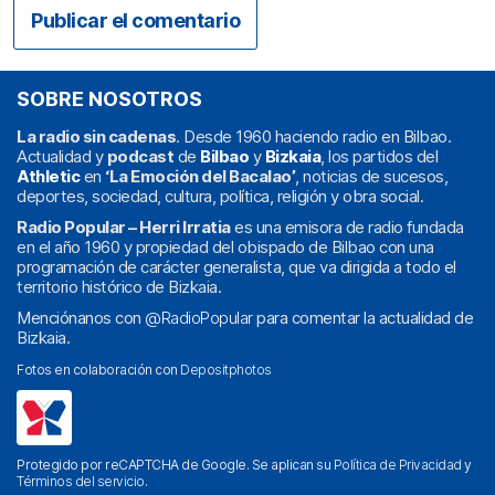
SOBRE NOSOTROS
La radio sin cadenas
. Desde 1960 haciendo radio en Bilbao.
Actualidad y
podcast
de
Bilbao
y
Bizkaia
, los partidos del
Athletic
en
‘La Emoción del Bacalao’
, noticias de sucesos,
deportes, sociedad, cultura, política, religión y obra social.
Radio Popular – Herri Irratia
es una emisora de radio fundada
en el año 1960 y propiedad del obispado de Bilbao con una
programación de carácter generalista, que va dirigida a todo el
territorio histórico de Bizkaia.
Menciónanos con
@RadioPopular
para comentar la actualidad de
Bizkaia.
Fotos en colaboración con
Depositphotos
Protegido por reCAPTCHA de Google. Se aplican su
Política de Privacidad
y
Términos del servicio
.