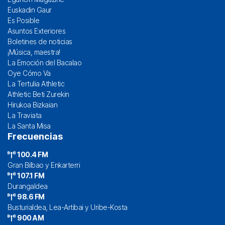
Euskadin Gaur
Es Posible
Asuntos Exteriores
Boletines de noticias
¡Música, maestra!
La Emoción del Bacalao
Oye Cómo Va
La Tertulia Athletic
Athletic Beti Zurekin
Hirukoa Bizkaian
La Traviata
La Santa Misa
Frecuencias
100.4 FM
Gran Bilbao y Enkarterri
107.1 FM
Durangaldea
98.6 FM
Busturialdea, Lea-Artibai y Uribe-Kosta
900 AM