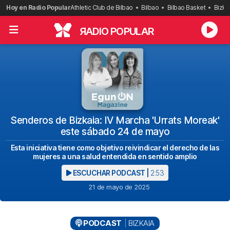
Saltar
Hoy en Radio Popular
Athletic Club de Bilbao
Bilbao
Bilbao Basket
Bizka
al
contenido
R
ADIO POPULAR
Senderos de Bizkaia: IV Marcha 'Urrats Moreak'
este sábado 24 de mayo
Esta iniciativa tiene como objetivo reivindicar el derecho de las
mujeres a una salud entendida en sentido amplio
ESCUCHAR PODCAST |
2:53
21 de mayo de 2025
PODCAST
BIZKAIA