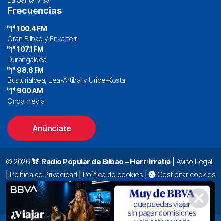
La Santa Misa
Frecuencias
100.4 FM
Gran Bilbao y Enkarterri
107.1 FM
Durangaldea
98.6 FM
Busturialdea, Lea-Artibai y Uribe-Kosta
900 AM
Onda media
Anúnciate
© 2026
Radio Popular de Bilbao – Herri Irratia
|
Aviso Legal
|
Política de Privacidad
|
Política de cookies
|
Gestionar cookies
Alda. Mazarredo, 47 – 7º 48009 Bilbao |
94 423 92 00
|
oyentes@radiopopular.com