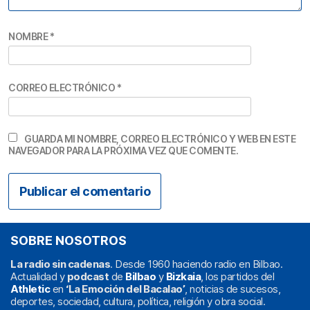
NOMBRE
*
CORREO ELECTRÓNICO
*
GUARDA MI NOMBRE, CORREO ELECTRÓNICO Y WEB EN ESTE
NAVEGADOR PARA LA PRÓXIMA VEZ QUE COMENTE.
SOBRE NOSOTROS
La radio sin cadenas
. Desde 1960 haciendo radio en Bilbao.
Actualidad y
podcast
de
Bilbao
y
Bizkaia
, los partidos del
Athletic
en
‘La Emoción del Bacalao’
, noticias de sucesos,
deportes, sociedad, cultura, política, religión y obra social.