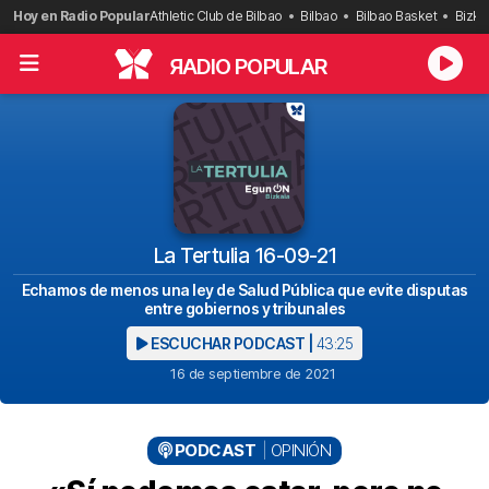
Saltar
Hoy en Radio Popular
Athletic Club de Bilbao
Bilbao
Bilbao Basket
Bizka
al
contenido
R
ADIO POPULAR
La Tertulia 16-09-21
Echamos de menos una ley de Salud Pública que evite disputas
entre gobiernos y tribunales
ESCUCHAR PODCAST |
43:25
16 de septiembre de 2021
PODCAST
OPINIÓN