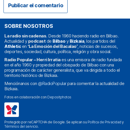
SOBRE NOSOTROS
La radio sin cadenas
. Desde 1960 haciendo radio en Bilbao.
Actualidad y
podcast
de
Bilbao
y
Bizkaia
, los partidos del
Athletic
en
‘La Emoción del Bacalao’
, noticias de sucesos,
deportes, sociedad, cultura, política, religión y obra social.
Radio Popular – Herri Irratia
es una emisora de radio fundada
en el año 1960 y propiedad del obispado de Bilbao con una
programación de carácter generalista, que va dirigida a todo el
territorio histórico de Bizkaia.
Menciónanos con
@RadioPopular
para comentar la actualidad de
Bizkaia.
Fotos en colaboración con
Depositphotos
Protegido por reCAPTCHA de Google. Se aplican su
Política de Privacidad
y
Términos del servicio
.