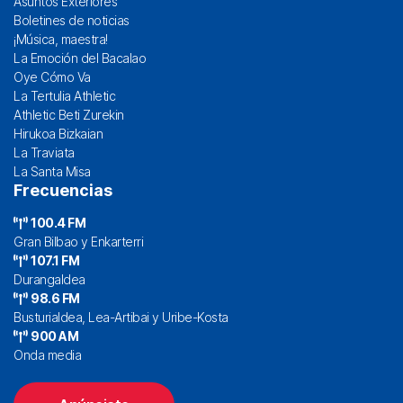
Asuntos Exteriores
Boletines de noticias
¡Música, maestra!
La Emoción del Bacalao
Oye Cómo Va
La Tertulia Athletic
Athletic Beti Zurekin
Hirukoa Bizkaian
La Traviata
La Santa Misa
Frecuencias
100.4 FM
Gran Bilbao y Enkarterri
107.1 FM
Durangaldea
98.6 FM
Busturialdea, Lea-Artibai y Uribe-Kosta
900 AM
Onda media