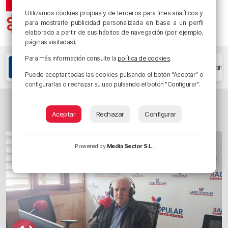
Utilizamos cookies propias y de terceros para fines analíticos y
para mostrarle publicidad personalizada en base a un perfil
elaborado a partir de sus hábitos de navegación (por ejemplo,
páginas visitadas).
Para más información consulte la
política de cookies
.
Etiquetas
Arantza Echaniz
Deusto Alumni
José María
Puede aceptar todas las cookies pulsando el botón "Aceptar" o
configurarlas o rechazar su uso pulsando el botón "Configurar".
TAMBIÉN TE PUEDE INTERESAR...
Aceptar
Rechazar
Configurar
Powered by
Media Sector S.L.