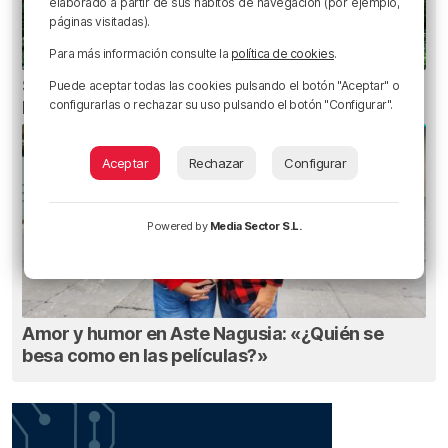
elaborado a partir de sus hábitos de navegación (por ejemplo,
páginas visitadas).
Para más información consulte la
política de cookies
.
Senderos de Bizkaia: cinco rutas fáciles para
Puede aceptar todas las cookies pulsando el botón "Aceptar" o
configurarlas o rechazar su uso pulsando el botón "Configurar".
hacer con niños
Aceptar
Rechazar
Configurar
Powered by
Media Sector S.L.
Amor y humor en Aste Nagusia: «¿Quién se
besa como en las películas?»