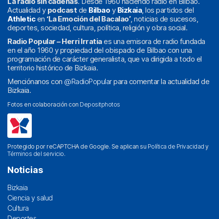
La radio sin cadenas
. Desde 1960 haciendo radio en Bilbao.
Actualidad y
podcast
de
Bilbao
y
Bizkaia
, los partidos del
Athletic
en
‘La Emoción del Bacalao’
, noticias de sucesos,
deportes, sociedad, cultura, política, religión y obra social.
Radio Popular – Herri Irratia
es una emisora de radio fundada
en el año 1960 y propiedad del obispado de Bilbao con una
programación de carácter generalista, que va dirigida a todo el
territorio histórico de Bizkaia.
Menciónanos con
@RadioPopular
para comentar la actualidad de
Bizkaia.
Fotos en colaboración con
Depositphotos
Protegido por reCAPTCHA de Google. Se aplican su
Política de Privacidad
y
Términos del servicio
.
Noticias
Bizkaia
Ciencia y salud
Cultura
Deportes