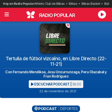
Saltar
Hoy en Radio Popular
Athletic Club de Bilbao
Bilbao
Bilbao Basket
Bizka
al
contenido
R
ADIO POPULAR
Tertulia de fútbol vizcaíno, en Libre Directo (22-
11-21)
Con Fernando Mendikoa, Josu Unzurrunzaga, Peru Olazabal y
Fran Rodríguez
ESCUCHAR PODCAST |
58:00
22 de noviembre de 2021
PODCAST
DEPORTES