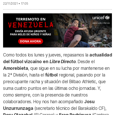
22/11/2021 • 17:05
Como todos los lunes y jueves, repasamos la
actualidad
del fútbol vizcaíno
en
Libre Directo
. Desde el
Amorebieta
, que sigue en su lucha por mantenerse en
la 2ª División, hasta el
fútbol
regional, pasando por la
preocupante racha y situación del Bilbao Athletic, que
suma cuatro puntos en las últimas ocho jornadas. Y,
como siempre, con la presencia de nuestros
colaboradores. Hoy nos han acompañado
Josu
Unzurrunzaga
(secretario técnico del Barakaldo CF),
Peru Olazabal
(El Correo) y
Fran Rodríguez
(Cantera