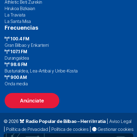
Athletic Beti Zurekin
Hirukoa Bizkaian
La Traviata
La Santa Misa
Frecuencias
100.4 FM
Gran Bilbao y Enkarterri
107.1 FM
Durangaldea
98.6 FM
Busturialdea, Lea-Artibai y Uribe-Kosta
900 AM
Onda media
Anúnciate
© 2026
Radio Popular de Bilbao – Herri Irratia
|
Aviso Legal
|
Política de Privacidad
|
Política de cookies
|
Gestionar cookies