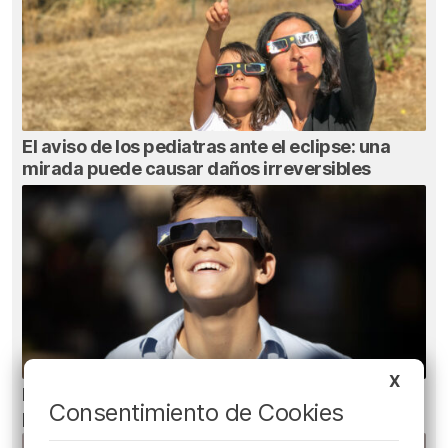
El aviso de los pediatras ante el eclipse: una
mirada puede causar daños irreversibles
X
Ni gafas de sol ni radiografías: los errores que
Consentimiento de Cookies
pueden dañar la retina durante el eclipse