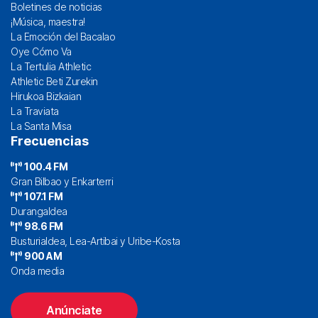
Boletines de noticias
¡Música, maestra!
La Emoción del Bacalao
Oye Cómo Va
La Tertulia Athletic
Athletic Beti Zurekin
Hirukoa Bizkaian
La Traviata
La Santa Misa
Frecuencias
100.4 FM
Gran Bilbao y Enkarterri
107.1 FM
Durangaldea
98.6 FM
Busturialdea, Lea-Artibai y Uribe-Kosta
900 AM
Onda media
Anúnciate