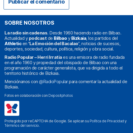
SOBRE NOSOTROS
La radio sin cadenas
. Desde 1960 haciendo radio en Bilbao.
Actualidad y
podcast
de
Bilbao
y
Bizkaia
, los partidos del
Athletic
en
‘La Emoción del Bacalao’
, noticias de sucesos,
deportes, sociedad, cultura, política, religión y obra social.
Radio Popular – Herri Irratia
es una emisora de radio fundada
en el año 1960 y propiedad del obispado de Bilbao con una
programación de carácter generalista, que va dirigida a todo el
territorio histórico de Bizkaia.
Menciónanos con
@RadioPopular
para comentar la actualidad de
Bizkaia.
Fotos en colaboración con
Depositphotos
Protegido por reCAPTCHA de Google. Se aplican su
Política de Privacidad
y
Términos del servicio
.