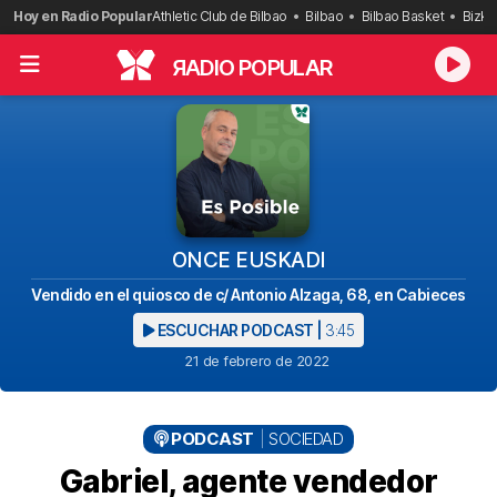
Saltar
Hoy en Radio Popular
Athletic Club de Bilbao
Bilbao
Bilbao Basket
Bizka
al
contenido
R
ADIO POPULAR
ONCE EUSKADI
Vendido en el quiosco de c/ Antonio Alzaga, 68, en Cabieces
ESCUCHAR PODCAST |
3:45
21 de febrero de 2022
PODCAST
SOCIEDAD
Gabriel, agente vendedor