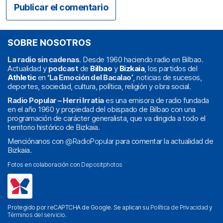
SOBRE NOSOTROS
La radio sin cadenas
. Desde 1960 haciendo radio en Bilbao.
Actualidad y
podcast
de
Bilbao
y
Bizkaia
, los partidos del
Athletic
en
‘La Emoción del Bacalao’
, noticias de sucesos,
deportes, sociedad, cultura, política, religión y obra social.
Radio Popular – Herri Irratia
es una emisora de radio fundada
en el año 1960 y propiedad del obispado de Bilbao con una
programación de carácter generalista, que va dirigida a todo el
territorio histórico de Bizkaia.
Menciónanos con
@RadioPopular
para comentar la actualidad de
Bizkaia.
Fotos en colaboración con
Depositphotos
Protegido por reCAPTCHA de Google. Se aplican su
Política de Privacidad
y
Términos del servicio
.