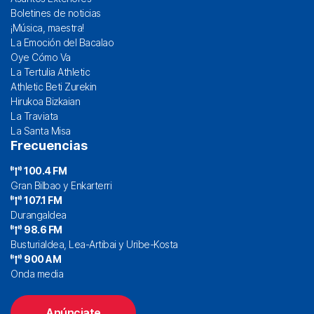
Boletines de noticias
¡Música, maestra!
La Emoción del Bacalao
Oye Cómo Va
La Tertulia Athletic
Athletic Beti Zurekin
Hirukoa Bizkaian
La Traviata
La Santa Misa
Frecuencias
100.4 FM
Gran Bilbao y Enkarterri
107.1 FM
Durangaldea
98.6 FM
Busturialdea, Lea-Artibai y Uribe-Kosta
900 AM
Onda media
Anúnciate