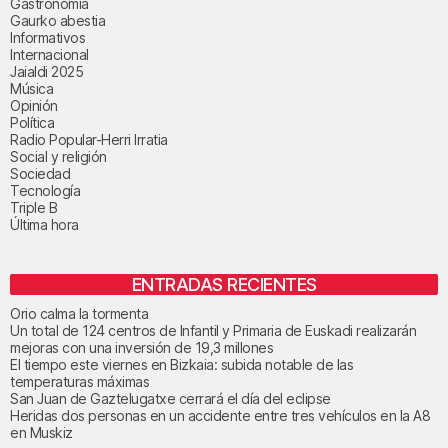
Gastronomía
Gaurko abestia
Informativos
Internacional
Jaialdi 2025
Música
Opinión
Política
Radio Popular-Herri Irratia
Social y religión
Sociedad
Tecnología
Triple B
Última hora
ENTRADAS RECIENTES
Orio calma la tormenta
Un total de 124 centros de Infantil y Primaria de Euskadi realizarán
mejoras con una inversión de 19,3 millones
El tiempo este viernes en Bizkaia: subida notable de las
temperaturas máximas
San Juan de Gaztelugatxe cerrará el día del eclipse
Heridas dos personas en un accidente entre tres vehículos en la A8
en Muskiz