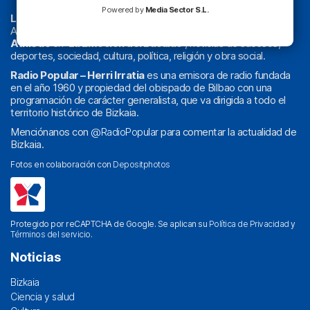
Powered by
Media Sector S.L.
La radio sin cadenas
. Desde 1960 haciendo radio en Bilbao.
Actualidad y
podcast
de
Bilbao
y
Bizkaia
, los partidos del
Athletic
en
‘La Emoción del Bacalao’
, noticias de sucesos,
deportes, sociedad, cultura, política, religión y obra social.
Radio Popular – Herri Irratia
es una emisora de radio fundada
en el año 1960 y propiedad del obispado de Bilbao con una
programación de carácter generalista, que va dirigida a todo el
territorio histórico de Bizkaia.
Menciónanos con
@RadioPopular
para comentar la actualidad de
Bizkaia.
Fotos en colaboración con
Depositphotos
Protegido por reCAPTCHA de Google. Se aplican su
Política de Privacidad
y
Términos del servicio
.
Noticias
Bizkaia
Ciencia y salud