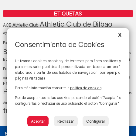
ETIQUETAS
Athletic Club de Bilbao
Athletic Club
ACB
baloncesto
BEC (Bilbao
ayuntamiento de Bilbao
Barakaldo
Basauri
X
Bilbao
Bizkaia
Bilbao Basket
Consentimiento de Cookies
Exhibition Center)
cultura
Bizkaia y sus comarcas
Copa del Rey
Cáritas
Diócesis de Bilbao
el tiempo
Egunon Bizkaia
Deusto
Bizkaia
Enkarterri
Utilizamos cookies propias y de terceros para fines analíticos y
Euskadi (País Vasco)
para mostrarle publicidad personalizada en base a un perfil
Ernesto Valverde
Ertzaintza
elaborado a partir de sus hábitos de navegación (por ejemplo,
fútbol
LaLiga
LaLiga
Gobierno vasco
juanma jubera
fiestas
euskera
páginas visitadas).
música
EA Sports
Liga Endesa
noticias
Osakidetza
planes
Para más información consulte la
política de cookies
.
Política
sociedad
sucesos
San Mamés
religión
Teatro
Puede aceptar todas las cookies pulsando el botón "Aceptar" o
tráfico
tiempo atmosférico
tiempo
Arriaga
configurarlas o rechazar su uso pulsando el botón "Configurar".
tráfico en Bizkaia
Aceptar
Rechazar
Configurar
SOBRE NOSOTROS