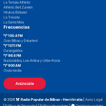
La Tertulia Athletic
Athletic Beti Zurekin
Hirukoa Bizkaian
La Traviata
La Santa Misa
Frecuencias
100.4 FM
Gran Bilbao y Enkarterri
107.1 FM
Durangaldea
98.6 FM
Busturialdea, Lea-Artibai y Uribe-Kosta
900 AM
Onda media
Anúnciate
© 2026
Radio Popular de Bilbao – Herri Irratia
|
Aviso Legal
|
Política de Privacidad
|
Política de cookies
|
Gestionar cookies