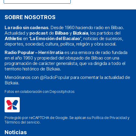
SOBRE NOSOTROS
La radio sin cadenas
. Desde 1960 haciendo radio en Bilbao.
Actualidad y
podcast
de
Bilbao
y
Bizkaia
, los partidos del
Athletic
en
‘La Emoción del Bacalao’
, noticias de sucesos,
deportes, sociedad, cultura, política, religión y obra social.
Radio Popular – Herri Irratia
es una emisora de radio fundada
en el año 1960 y propiedad del obispado de Bilbao con una
programación de carácter generalista, que va dirigida a todo el
territorio histórico de Bizkaia.
Menciónanos con
@RadioPopular
para comentar la actualidad de
Bizkaia.
Fotos en colaboración con
Depositphotos
Protegido por reCAPTCHA de Google. Se aplican su
Política de Privacidad
y
Términos del servicio
.
Noticias