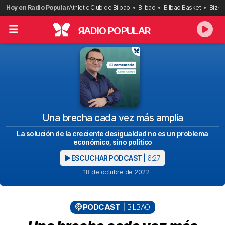
Saltar
Hoy en Radio Popular
Athletic Club de Bilbao
Bilbao
Bilbao Basket
Bizka
al
contenido
R
ADIO POPULAR
Una brecha cada vez más amplia
La solución de la creciente desigualdad no es un problema
económico, sino político
ESCUCHAR PODCAST |
6:27
18 de octubre de 2022
PODCAST
BILBAO