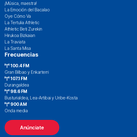
¡Música, maestra!
La Emoción del Bacalao
Oye Cómo Va
La Tertulia Athletic
Athletic Beti Zurekin
Hirukoa Bizkaian
La Traviata
La Santa Misa
Frecuencias
100.4 FM
Gran Bilbao y Enkarterri
107.1 FM
Durangaldea
98.6 FM
Busturialdea, Lea-Artibai y Uribe-Kosta
900 AM
Onda media
Anúnciate