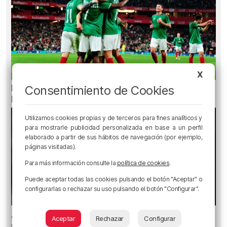
X
La oficialidad de la Euskal Selekzioa es posible
Consentimiento de Cookies
legalmente
Utilizamos cookies propias y de terceros para fines analíticos y
para mostrarle publicidad personalizada en base a un perfil
elaborado a partir de sus hábitos de navegación (por ejemplo,
páginas visitadas).
Para más información consulte la
política de cookies
.
Puede aceptar todas las cookies pulsando el botón "Aceptar" o
configurarlas o rechazar su uso pulsando el botón "Configurar".
¿Están preparados los bilbaínos para el
Aceptar
Rechazar
Configurar
eclipse?