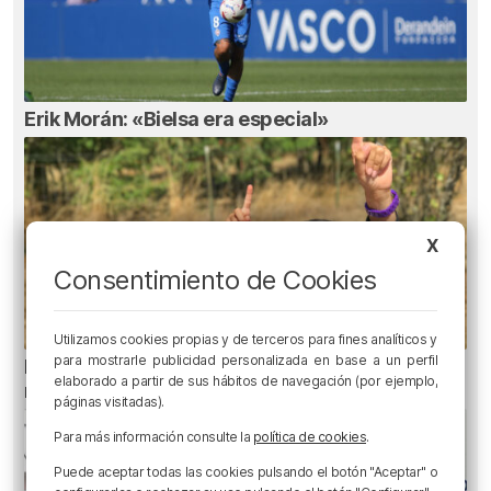
Erik Morán: «Bielsa era especial»
X
Consentimiento de Cookies
Utilizamos cookies propias y de terceros para fines analíticos y
para mostrarle publicidad personalizada en base a un perfil
El aviso de los pediatras ante el eclipse: una
elaborado a partir de sus hábitos de navegación (por ejemplo,
mirada puede causar daños irreversibles
páginas visitadas).
Para más información consulte la
política de cookies
.
Puede aceptar todas las cookies pulsando el botón "Aceptar" o