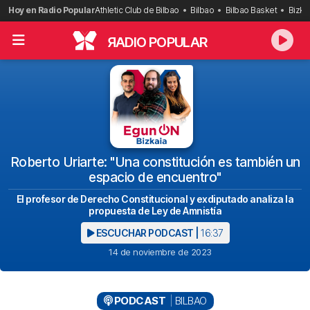
Saltar
Hoy en Radio Popular
Athletic Club de Bilbao
Bilbao
Bilbao Basket
Bizka
al
contenido
R
ADIO POPULAR
Roberto Uriarte: "Una constitución es también un
espacio de encuentro"
El profesor de Derecho Constitucional y exdiputado analiza la
propuesta de Ley de Amnistía
ESCUCHAR PODCAST |
16:37
14 de noviembre de 2023
PODCAST
BILBAO