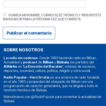
GUARDA MI NOMBRE, CORREO ELECTRÓNICO Y WEB EN ESTE
NAVEGADOR PARA LA PRÓXIMA VEZ QUE COMENTE.
SOBRE NOSOTROS
La radio sin cadenas
. Desde 1960 haciendo radio en Bilbao.
Actualidad y
podcast
de
Bilbao
y
Bizkaia
, los partidos del
Athletic
en
‘La Emoción del Bacalao’
, noticias de sucesos,
deportes, sociedad, cultura, política, religión y obra social.
Radio Popular – Herri Irratia
es una emisora de radio fundada
en el año 1960 y propiedad del obispado de Bilbao con una
programación de carácter generalista, que va dirigida a todo el
territorio histórico de Bizkaia.
Menciónanos con
@RadioPopular
para comentar la actualidad de
Bizkaia.