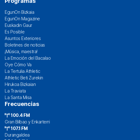
Programas
EgunOn Bizkaia
EgunOn Magazine
Euskadin Gaur
Es Posible
Asuntos Exteriores
Boletines de noticias
¡Música, maestra!
La Emoción del Bacalao
Oye Cómo Va
La Tertulia Athletic
Athletic Beti Zurekin
Hirukoa Bizkaian
La Traviata
La Santa Misa
Frecuencias
100.4 FM
Gran Bilbao y Enkarterri
107.1 FM
Durangaldea