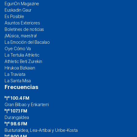
EgunOn Magazine
Euskadin Gaur
Es Posible
Asuntos Exteriores
Boletines de noticias
¡Música, maestra!
La Emoción del Bacalao
Oye Cómo Va
La Tertulia Athletic
Athletic Beti Zurekin
Hirukoa Bizkaian
La Traviata
La Santa Misa
Frecuencias
100.4 FM
Gran Bilbao y Enkarterri
107.1 FM
Durangaldea
98.6 FM
Busturialdea, Lea-Artibai y Uribe-Kosta
900 AM