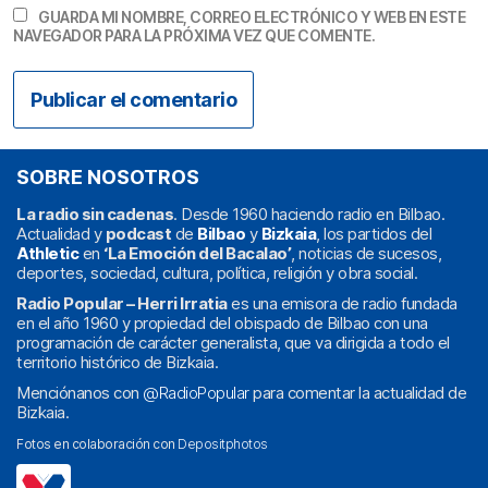
GUARDA MI NOMBRE, CORREO ELECTRÓNICO Y WEB EN ESTE
NAVEGADOR PARA LA PRÓXIMA VEZ QUE COMENTE.
SOBRE NOSOTROS
La radio sin cadenas
. Desde 1960 haciendo radio en Bilbao.
Actualidad y
podcast
de
Bilbao
y
Bizkaia
, los partidos del
Athletic
en
‘La Emoción del Bacalao’
, noticias de sucesos,
deportes, sociedad, cultura, política, religión y obra social.
Radio Popular – Herri Irratia
es una emisora de radio fundada
en el año 1960 y propiedad del obispado de Bilbao con una
programación de carácter generalista, que va dirigida a todo el
territorio histórico de Bizkaia.
Menciónanos con
@RadioPopular
para comentar la actualidad de
Bizkaia.
Fotos en colaboración con
Depositphotos