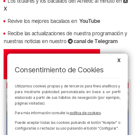
Los titulares y los bacalaos del Athletic al minuto en
X
Revive los mejores bacalaos en
YouTube
Recibe las actualizaciones de nuestra programación y
nuestras noticias en nuestro
canal de Telegram
X
Consentimiento de Cookies
LO MÁS ESCUCHADO
Utilizamos cookies propias y de terceros para fines analíticos y
para mostrarle publicidad personalizada en base a un perfil
elaborado a partir de sus hábitos de navegación (por ejemplo,
páginas visitadas).
Para más información consulte la
política de cookies
.
Puede aceptar todas las cookies pulsando el botón "Aceptar" o
configurarlas o rechazar su uso pulsando el botón "Configurar".