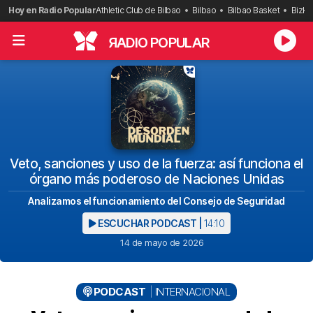
Saltar
Hoy en Radio Popular
Athletic Club de Bilbao
Bilbao
Bilbao Basket
Bizka
al
contenido
R
ADIO POPULAR
Veto, sanciones y uso de la fuerza: así funciona el
órgano más poderoso de Naciones Unidas
Analizamos el funcionamiento del Consejo de Seguridad
ESCUCHAR PODCAST |
14:10
14 de mayo de 2026
PODCAST
INTERNACIONAL